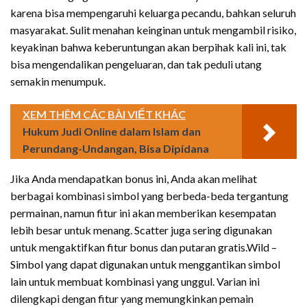
karena bisa mempengaruhi keluarga pecandu, bahkan seluruh
masyarakat. Sulit menahan keinginan untuk mengambil risiko,
keyakinan bahwa keberuntungan akan berpihak kali ini, tak
bisa mengendalikan pengeluaran, dan tak peduli utang
semakin menumpuk.
XEM THÊM CÁC BÀI VIẾT KHÁC
Hukum Judi Online dalam Islam dan
Perundang-Undangan, Bisa Dipidana
Jika Anda mendapatkan bonus ini, Anda akan melihat
berbagai kombinasi simbol yang berbeda-beda tergantung
permainan, namun fitur ini akan memberikan kesempatan
lebih besar untuk menang. Scatter juga sering digunakan
untuk mengaktifkan fitur bonus dan putaran gratis.Wild –
Simbol yang dapat digunakan untuk menggantikan simbol
lain untuk membuat kombinasi yang unggul. Varian ini
dilengkapi dengan fitur yang memungkinkan pemain