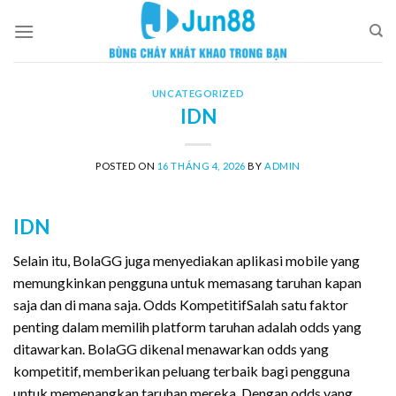
Skip
to
content
UNCATEGORIZED
IDN
POSTED ON
16 THÁNG 4, 2026
BY
ADMIN
IDN
Selain itu, BolaGG juga menyediakan aplikasi mobile yang
memungkinkan pengguna untuk memasang taruhan kapan
saja dan di mana saja. Odds KompetitifSalah satu faktor
penting dalam memilih platform taruhan adalah odds yang
ditawarkan. BolaGG dikenal menawarkan odds yang
kompetitif, memberikan peluang terbaik bagi pengguna
untuk memenangkan taruhan mereka. Dengan odds yang