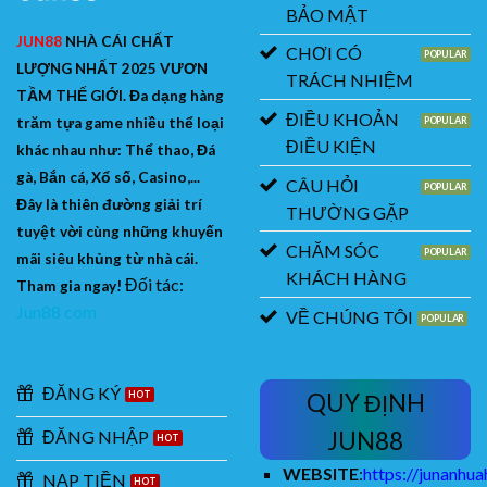
BẢO MẬT
JUN88
NHÀ CÁI CHẤT
CHƠI CÓ
LƯỢNG NHẤT 2025 VƯƠN
TRÁCH NHIỆM
TẦM THẾ GIỚI. Đa dạng hàng
ĐIỀU KHOẢN
trăm tựa game nhiều thể loại
ĐIỀU KIỆN
khác nhau như: Thể thao, Đá
gà, Bắn cá, Xổ số, Casino,...
CÂU HỎI
Đây là thiên đường giải trí
THƯỜNG GẶP
tuyệt vời cùng những khuyến
CHĂM SÓC
mãi siêu khủng từ nhà cái.
KHÁCH HÀNG
Đối tác:
Tham gia ngay!
Jun88 com
VỀ CHÚNG TÔI
ĐĂNG KÝ
QUY ĐỊNH
ĐĂNG NHẬP
JUN88
WEBSITE
:
https://junanhu
NẠP TIỀN