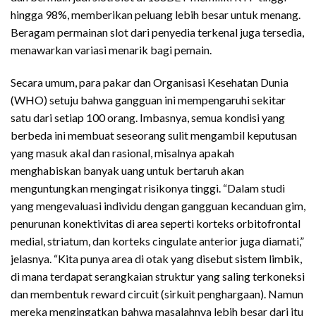
hingga 98%, memberikan peluang lebih besar untuk menang.
Beragam permainan slot dari penyedia terkenal juga tersedia,
menawarkan variasi menarik bagi pemain.
Secara umum, para pakar dan Organisasi Kesehatan Dunia
(WHO) setuju bahwa gangguan ini mempengaruhi sekitar
satu dari setiap 100 orang. Imbasnya, semua kondisi yang
berbeda ini membuat seseorang sulit mengambil keputusan
yang masuk akal dan rasional, misalnya apakah
menghabiskan banyak uang untuk bertaruh akan
menguntungkan mengingat risikonya tinggi. “Dalam studi
yang mengevaluasi individu dengan gangguan kecanduan gim,
penurunan konektivitas di area seperti korteks orbitofrontal
medial, striatum, dan korteks cingulate anterior juga diamati,”
jelasnya. “Kita punya area di otak yang disebut sistem limbik,
di mana terdapat serangkaian struktur yang saling terkoneksi
dan membentuk reward circuit (sirkuit penghargaan). Namun
mereka mengingatkan bahwa masalahnya lebih besar dari itu