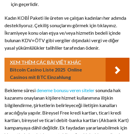
için geçerlidir.
Kadın KOBİ Paketi ile üreten ve çalışan kadınları her adımda
destekliyoruz.​ Çekiliş sonuçlarını görmek için tıklayınız.
İkramiyeye konu olan eşya ve/veya hizmetin bedeli içinde
bulunan KDV+ÖTV gibi vergiler dışındaki vergi ve diğer
yasal yükümlülükler talihliler tarafından ödenir.
XEM THÊM CÁC BÀI VIẾT KHÁC
Bitcoin Casino Liste 2025 ️ Online
Casinos mit BTC Einzahlung
Bekleme süresi
deneme bonusu veren siteler
sonunda hak
kazanımı onaylanan kişilere hizmet kullanımına ilişkin
bilgilendirme, şirketlerin belirleyeceği iletişim kanalları
aracılığıyla yapılır. Bireysel Free kredi kartları, ticari kredi
kartları, bireysel ve ticari debit-banka kartları (Akbank Kart)
kampanyaya dâhil değildir. Ek faydadan yararlanabilmek için