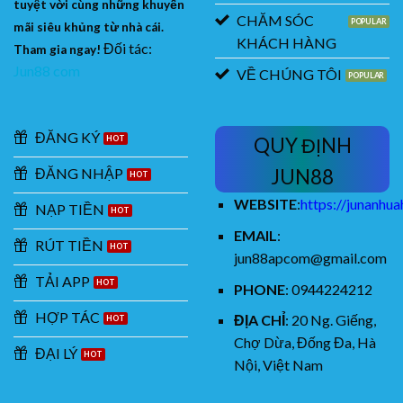
tuyệt vời cùng những khuyến
CHĂM SÓC
mãi siêu khủng từ nhà cái.
KHÁCH HÀNG
Đối tác:
Tham gia ngay!
Jun88 com
VỀ CHÚNG TÔI
ĐĂNG KÝ
QUY ĐỊNH
ĐĂNG NHẬP
JUN88
WEBSITE
:
https://junanhu
NẠP TIỀN
EMAIL
:
RÚT TIỀN
jun88apcom@gmail.com
TẢI APP
PHONE
: 0944224212
HỢP TÁC
ĐỊA CHỈ
:
20 Ng. Giếng,
Chợ Dừa, Đống Đa, Hà
ĐẠI LÝ
Nội, Việt Nam