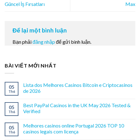
Güncel İş Fırsatları
Max
Để lại một bình luận
Bạn phải
đăng nhập
để gửi bình luận.
BÀI VIẾT MỚI NHẤT
Lista dos Melhores Casinos Bitcoin e Criptocasinos
05
de 2026
Th6
Best PayPal Casinos in the UK May 2026 Tested &
05
Verified
Th6
Melhores casinos online Portugal 2026 TOP 10
05
casinos legais com licença
Th6