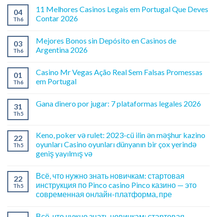
11 Melhores Casinos Legais em Portugal Que Deves
04
Contar 2026
Th6
Mejores Bonos sin Depósito en Casinos de
03
Argentina 2026
Th6
Casino Mr Vegas Ação Real Sem Falsas Promessas
01
em Portugal
Th6
Gana dinero por jugar: 7 plataformas legales 2026
31
Th5
Keno, poker və rulet: 2023-cü ilin ən məşhur kazino
22
oyunları Casino oyunları dünyanın bir çox yerində
Th5
geniş yayılmış və
Всё, что нужно знать новичкам: стартовая
22
инструкция по Pinco casino Pinco казино — это
Th5
современная онлайн-платформа, пре
Всё, что нужно знать новичкам: стартовая