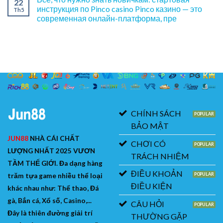
22
инструкция по Pinco casino Pinco казино — это
Th5
современная онлайн-платформа, пре
CHÍNH SÁCH
BẢO MẬT
JUN88
NHÀ CÁI CHẤT
CHƠI CÓ
LƯỢNG NHẤT 2025 VƯƠN
TRÁCH NHIỆM
TẦM THẾ GIỚI. Đa dạng hàng
ĐIỀU KHOẢN
trăm tựa game nhiều thể loại
ĐIỀU KIỆN
khác nhau như: Thể thao, Đá
gà, Bắn cá, Xổ số, Casino,...
CÂU HỎI
Đây là thiên đường giải trí
THƯỜNG GẶP