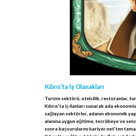
Kıbrıs’ta İş Olanakları
Turizm sektörü, otelcilik, restoranlar, tu
Kıbrıs’ta iş ilanları sunarak ada ekonomisi
sağlayan sektörler, adanın ekonomik yapısı
alanına uygun eğitime, tecrübeye ve sen
sonra başvurularını kariyer.net’ten tamam