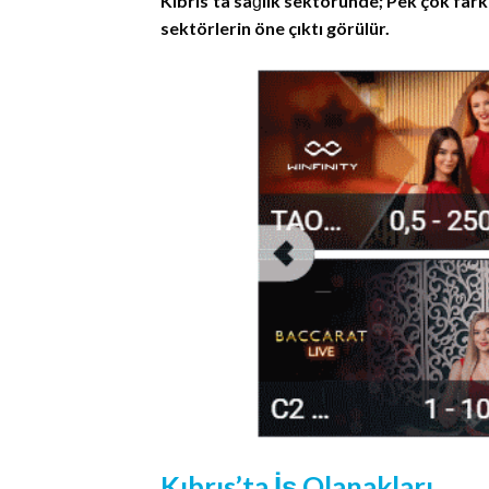
Kıbrıs’ta sağlık sektöründe; Pek çok farklı
sektörlerin öne çıktı görülür.
Kıbrıs’ta İş Olanakları