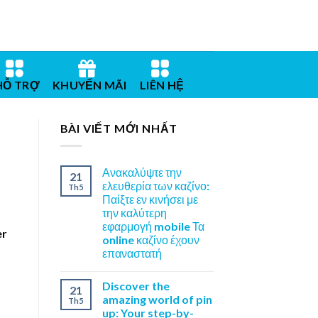
HỖ TRỢ
KHUYẾN MÃI
LIÊN HỆ
BÀI VIẾT MỚI NHẤT
Ανακαλύψτε την
21
ελευθερία των καζίνο:
Th5
Παίξτε εν κινήσει με
την καλύτερη
εφαρμογή mobile Τα
er
online καζίνο έχουν
επαναστατή
Discover the
21
amazing world of pin
Th5
up: Your step-by-