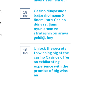
Casino dünyasında
n,
18
başarılı olmanın 5
Th5
önemli sırrı Casino
a
dünyası, şans
oyunlarının ve
stratejinin bir araya
m
geldiği, hey
Unlock the secrets
18
to winning big at the
Th5
casino Casinos offer
an exhilarating
experience with the
promise of big wins
an