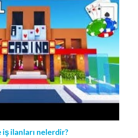
iş ilanları nelerdir?