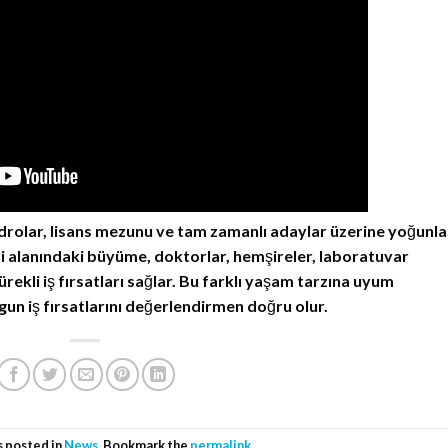
kadrolar, lisans mezunu ve tam zamanlı adaylar üzerine yoğunlaş
zmi alanındaki büyüme, doktorlar, hemşireler, laboratuvar
ürekli iş fırsatları sağlar. Bu farklı yaşam tarzına uyum
un iş fırsatlarını değerlendirmen doğru olur.
s posted in
News
. Bookmark the
permalink
.