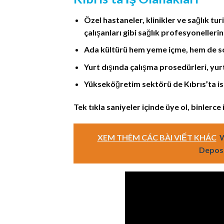
Özel hastaneler, klinikler ve sağlık t
çalışanları gibi sağlık profesyonellerine
Ada kültürü hem yeme içme, hem de so
Yurt dışında çalışma prosedürleri, yurt 
Yükseköğretim sektörü de Kıbrıs’ta ist
Tek tıkla saniyeler içinde üye ol, binler
XEM THÊM CÁC BÀI VIẾT KHÁC
W
Deposi