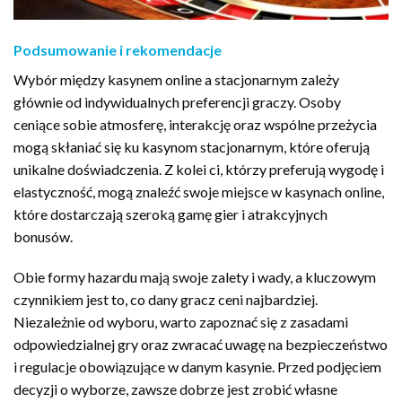
Podsumowanie i rekomendacje
Wybór między kasynem online a stacjonarnym zależy
głównie od indywidualnych preferencji graczy. Osoby
ceniące sobie atmosferę, interakcję oraz wspólne przeżycia
mogą skłaniać się ku kasynom stacjonarnym, które oferują
unikalne doświadczenia. Z kolei ci, którzy preferują wygodę i
elastyczność, mogą znaleźć swoje miejsce w kasynach online,
które dostarczają szeroką gamę gier i atrakcyjnych
bonusów.
Obie formy hazardu mają swoje zalety i wady, a kluczowym
czynnikiem jest to, co dany gracz ceni najbardziej.
Niezależnie od wyboru, warto zapoznać się z zasadami
odpowiedzialnej gry oraz zwracać uwagę na bezpieczeństwo
i regulacje obowiązujące w danym kasynie. Przed podjęciem
decyzji o wyborze, zawsze dobrze jest zrobić własne