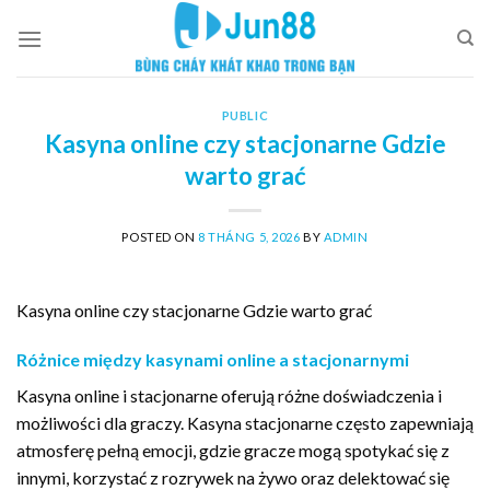
Skip
to
content
PUBLIC
Kasyna online czy stacjonarne Gdzie
warto grać
POSTED ON
8 THÁNG 5, 2026
BY
ADMIN
Kasyna online czy stacjonarne Gdzie warto grać
Różnice między kasynami online a stacjonarnymi
Kasyna online i stacjonarne oferują różne doświadczenia i
możliwości dla graczy. Kasyna stacjonarne często zapewniają
atmosferę pełną emocji, gdzie gracze mogą spotykać się z
innymi, korzystać z rozrywek na żywo oraz delektować się