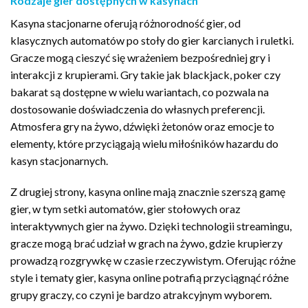
Rodzaje gier dostępnych w kasynach
Kasyna stacjonarne oferują różnorodność gier, od
klasycznych automatów po stoły do gier karcianych i ruletki.
Gracze mogą cieszyć się wrażeniem bezpośredniej gry i
interakcji z krupierami. Gry takie jak blackjack, poker czy
bakarat są dostępne w wielu wariantach, co pozwala na
dostosowanie doświadczenia do własnych preferencji.
Atmosfera gry na żywo, dźwięki żetonów oraz emocje to
elementy, które przyciągają wielu miłośników hazardu do
kasyn stacjonarnych.
Z drugiej strony, kasyna online mają znacznie szerszą gamę
gier, w tym setki automatów, gier stołowych oraz
interaktywnych gier na żywo. Dzięki technologii streamingu,
gracze mogą brać udział w grach na żywo, gdzie krupierzy
prowadzą rozgrywkę w czasie rzeczywistym. Oferując różne
style i tematy gier, kasyna online potrafią przyciągnąć różne
grupy graczy, co czyni je bardzo atrakcyjnym wyborem.