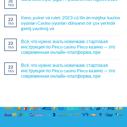
31
Th5
Keno, poker və rulet: 2023-cü ilin ən məşhur kazino
22
oyunları Casino oyunları dünyanın bir çox yerində
Th5
geniş yayılmış və
Всё, что нужно знать новичкам: стартовая
22
инструкция по Pinco casino Pinco казино — это
Th5
современная онлайн-платформа, пре
Всё, что нужно знать новичкам: стартовая
22
инструкция по Pinco casino Pinco казино — это
Th5
современная онлайн-платформа, пре