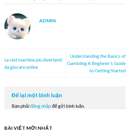
ADMIN
Understanding the Basics of
Le slot machine più divertenti
Gambling A Beginner's Guide
da giocare online
to Getting Started
Để lại một bình luận
Bạn phải
đăng nhập
để gửi bình luận.
BÀI VIẾT MỚI NHẤT