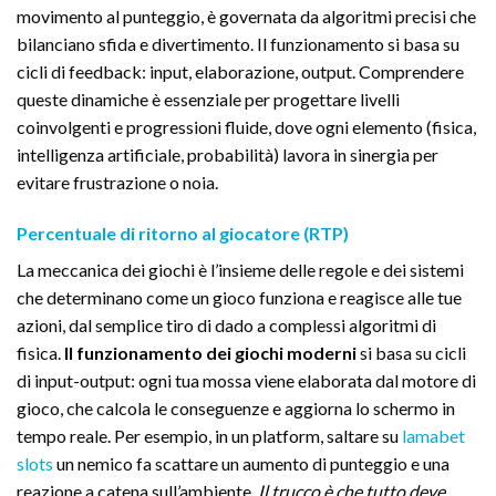
movimento al punteggio, è governata da algoritmi precisi che
bilanciano sfida e divertimento. Il funzionamento si basa su
cicli di feedback: input, elaborazione, output. Comprendere
queste dinamiche è essenziale per progettare livelli
coinvolgenti e progressioni fluide, dove ogni elemento (fisica,
intelligenza artificiale, probabilità) lavora in sinergia per
evitare frustrazione o noia.
Percentuale di ritorno al giocatore (RTP)
La meccanica dei giochi è l’insieme delle regole e dei sistemi
che determinano come un gioco funziona e reagisce alle tue
azioni, dal semplice tiro di dado a complessi algoritmi di
fisica.
Il funzionamento dei giochi moderni
si basa su cicli
di input-output: ogni tua mossa viene elaborata dal motore di
gioco, che calcola le conseguenze e aggiorna lo schermo in
tempo reale. Per esempio, in un platform, saltare su
lamabet
slots
un nemico fa scattare un aumento di punteggio e una
reazione a catena sull’ambiente.
Il trucco è che tutto deve