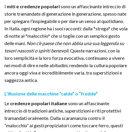
I
miti e credenze popolari
sono un affascinante intreccio di
storie tramandate di generazione in generazione, spesso nate
per spiegare l’inspiegabile o per dare un senso al quotidiano.
In Italia, ogni regione ha i suoi racconti: dalla *strega* che vola
di notte al *malocchio* che si toglie con un semplice gesto
delle mani.
Non c’è paese che non abbia una sua leggenda su
tesori nascosti o spiriti benevoli.
Queste narrazioni, con la
loro semplicità e la loro forza evocativa, continuano a vivere
nei modi di dire e nelle abitudini, rendendo la cultura popolare
ancora oggi viva e incredibilmente varia, tra superstizioni e
saggezza antica.
L’illusione delle macchine “calde” o “fredde”
Le
credenze popolari italiane
sono un affascinante
intreccio di tradizioni antiche, superstizioni e riti protettivi
tramandati oralmente. Dalla scaramanzia contro il
“malocchio” ai gesti propiziatori come toccare ferro, questi