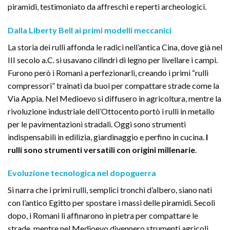
piramidi, testimoniato da affreschi e reperti archeologici.
Dalla Liberty Bell ai primi modelli meccanici
La storia dei rulli affonda le radici nell’antica Cina, dove già nel
III secolo a.C. si usavano cilindri di legno per livellare i campi.
Furono però i Romani a perfezionarli, creando i primi “rulli
compressori” trainati da buoi per compattare strade come la
Via Appia. Nel Medioevo si diffusero in agricoltura, mentre la
rivoluzione industriale dell’Ottocento portò i rulli in metallo
per le pavimentazioni stradali. Oggi sono strumenti
indispensabili in edilizia, giardinaggio e perfino in cucina.
I
rulli sono strumenti versatili con origini millenarie
.
Evoluzione tecnologica nel dopoguerra
Si narra che i primi rulli, semplici tronchi d’albero, siano nati
con l’antico Egitto per spostare i massi delle piramidi. Secoli
dopo, i Romani li affinarono in pietra per compattare le
strade, mentre nel Medioevo divennero strumenti agricoli