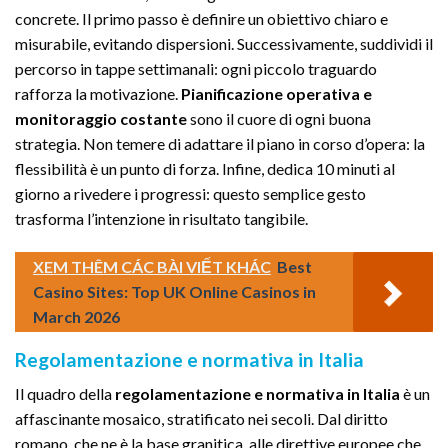
concrete. Il primo passo è definire un obiettivo chiaro e
misurabile, evitando dispersioni. Successivamente, suddividi il
percorso in tappe settimanali: ogni piccolo traguardo
rafforza la motivazione.
Pianificazione operativa e
monitoraggio costante
sono il cuore di ogni buona
strategia. Non temere di adattare il piano in corso d’opera: la
flessibilità è un punto di forza. Infine, dedica 10 minuti al
giorno a rivedere i progressi: questo semplice gesto
trasforma l’intenzione in risultato tangibile.
XEM THÊM CÁC BÀI VIẾT KHÁC
Best
Casino Sites: Top UK Online Casinos in
March 2026
Regolamentazione e normativa in Italia
Il quadro della
regolamentazione e normativa in Italia
è un
affascinante mosaico, stratificato nei secoli. Dal diritto
romano, che ne è la base granitica, alle direttive europee che