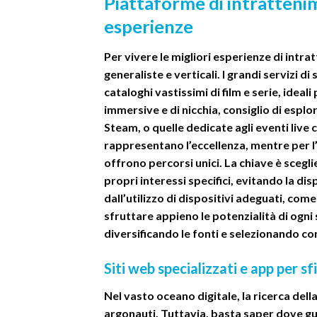
Piattaforme di intrattenim
esperienze
Per vivere le migliori esperienze di intr
generaliste e verticali. I grandi servizi
cataloghi vastissimi di film e serie, ide
immersive e di nicchia, consiglio di espl
Steam, o quelle dedicate agli eventi live
rappresentano l’eccellenza, mentre per l’
offrono percorsi unici. La chiave è scegli
propri interessi specifici, evitando la d
dall’utilizzo di dispositivi adeguati, com
sfruttare appieno le potenzialità di ogni se
diversificando le fonti e selezionando con
Siti web specializzati e app per sf
Nel vasto oceano digitale, la ricerca de
argonauti. Tuttavia, basta saper dove g