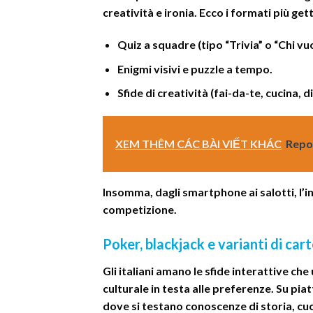
creatività e ironia. Ecco i formati più get
Quiz a squadre
(tipo “Trivia” o “Chi vu
Enigmi visivi
e puzzle a tempo.
Sfide di creatività
(fai-da-te, cucina, d
XEM THÊM CÁC BÀI VIẾT KHÁC
Repo
Insomma, dagli smartphone ai salotti, l’i
competizione.
Poker, blackjack e varianti di cart
Gli italiani amano le sfide interattive c
culturale
in testa alle preferenze. Su p
dove si testano conoscenze di storia, cucin