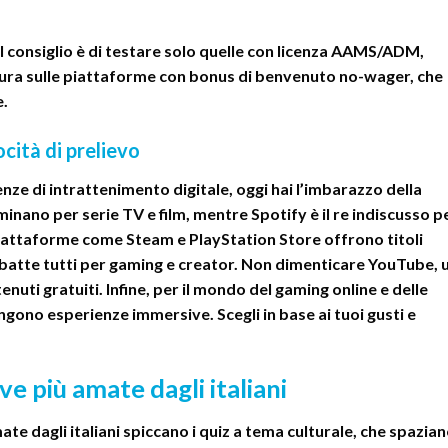
Il consiglio è di testare solo quelle con licenza AAMS/ADM,
iura sulle piattaforme con bonus di benvenuto no-wager, che
e.
cità di prelievo
enze di intrattenimento digitale
, oggi hai l’imbarazzo della
nano per serie TV e film, mentre Spotify è il re indiscusso p
piattaforme come Steam e PlayStation Store offrono titoli
h batte tutti per gaming e creator. Non dimenticare YouTube, 
enuti gratuiti. Infine, per il mondo del gaming online e delle
ono esperienze immersive. Scegli in base ai tuoi gusti e
ve più amate dagli italiani
mate dagli italiani spiccano i
quiz a tema culturale
, che spazia