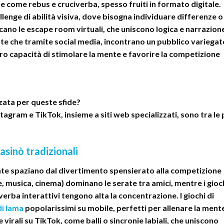
arole come rebus e cruciverba, spesso fruiti in formato digitale.
enge di abilità visiva, dove bisogna individuare differenze o
cano le escape room virtuali, che uniscono logica e narrazion
te che tramite social media, incontrano un pubblico variegat
 loro capacità di stimolare la mente e favorire la competizione
zata per queste sfide?
agram e TikTok, insieme a siti web specializzati, sono tra le 
casinò tradizionali
 amate spaziano dal divertimento spensierato alla competizione
e, musica, cinema) dominano le serate tra amici, mentre i gioc
civerba interattivi tengono alta la concentrazione.
I giochi di
di lama
popolarissimi su mobile
, perfetti per allenare la mente
irali su TikTok, come balli o sincronie labiali, che uniscono