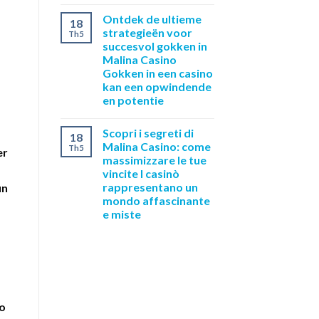
Ontdek de ultieme
18
strategieën voor
Th5
succesvol gokken in
Malina Casino
Gokken in een casino
kan een opwindende
en potentie
Scopri i segreti di
18
Malina Casino: come
Th5
er
massimizzare le tue
vincite I casinò
rappresentano un
un
mondo affascinante
e miste
no