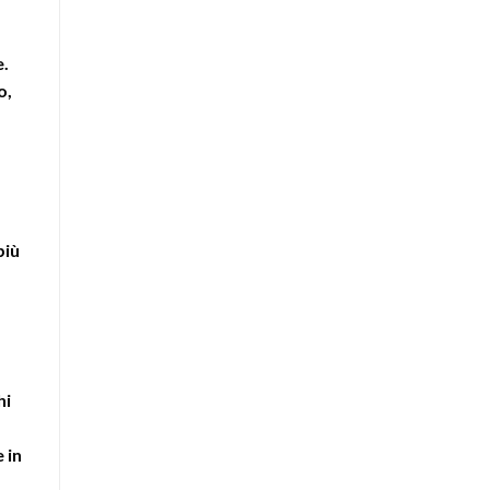
e.
o,
più
hi
 in