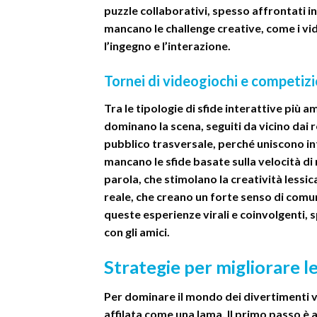
puzzle collaborativi, spesso affrontati 
mancano le challenge creative, come i vid
l’ingegno e l’interazione.
Tornei di videogiochi e competizi
Tra le tipologie di sfide interattive più ama
dominano la scena, seguiti da vicino dai 
pubblico trasversale, perché uniscono 
mancano le sfide basate sulla velocità di 
parola, che stimolano la creatività lessica
reale, che creano un forte senso di comu
queste esperienze virali e coinvolgenti, s
con gli amici.
Strategie per migliorare l
Per dominare il mondo dei divertimenti vi
affilata come una lama. Il primo passo è a