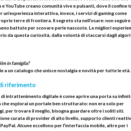
 e YouTube creano comunità vive e pulsanti, dove il confine t
r un’esperienza interattiva, invece, i servizi di gaming come
rie terre di frontiera. Il segreto sta nell’osare: non seguire
 meno battute per scovare perle nascoste.
Le migliori esperie
o da questa curiosità, dalla volontà di staccarsi dagli algor
lm in famiglia?
e a un catalogo che unisce nostalgia e novità per tutte le età.
i riferimento
di intrattenimento digitale
è come aprire una porta su infinit
ta che esplorai un portale ben strutturato: non era solo per
 per trovare il meglio, bisogna guardare oltre i soliti siti.
ne curata di provider di alto livello, supporto clienti reatti
ayPal. Alcune eccellono per l’interfaccia mobile, altre per i