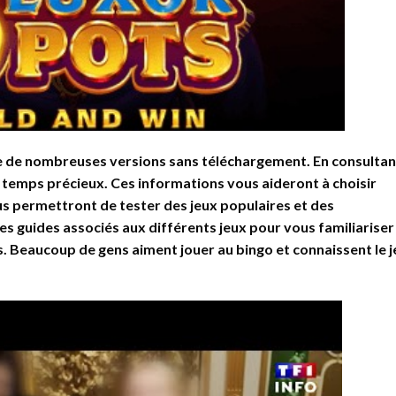
iste de nombreuses versions sans téléchargement. En consultan
n temps précieux. Ces informations vous aideront à choisir
ous permettront de tester des jeux populaires et des
 les guides associés aux différents jeux pour vous familiariser
es. Beaucoup de gens aiment jouer au bingo et connaissent le j