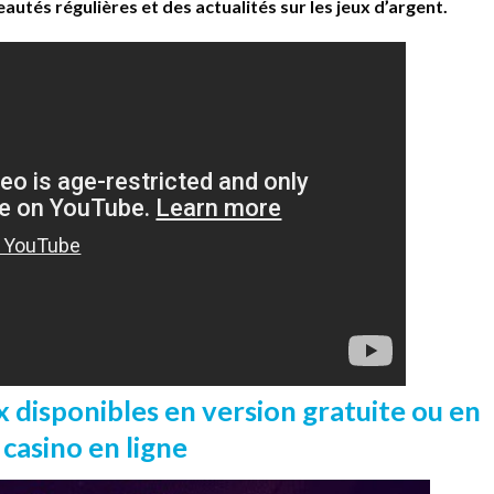
utés régulières et des actualités sur les jeux d’argent.
 disponibles en version gratuite ou en
 casino en ligne