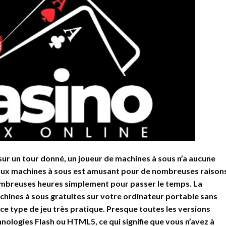
sur un tour donné, un joueur de machines à sous n’a aucune
 aux machines à sous est amusant pour de nombreuses raisons
mbreuses heures simplement pour passer le temps. La
achines à sous gratuites sur votre ordinateur portable sans
ce type de jeu très pratique. Presque toutes les versions
nologies Flash ou HTML5, ce qui signifie que vous n’avez à