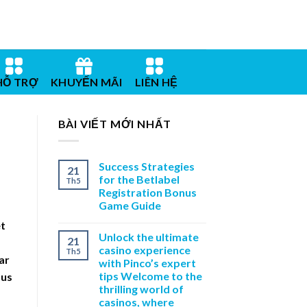
HỖ TRỢ
KHUYẾN MÃI
LIÊN HỆ
BÀI VIẾT MỚI NHẤT
Success Strategies
21
for the Betlabel
Th5
Registration Bonus
Game Guide
et
Unlock the ultimate
21
casino experience
Th5
ar
with Pinco’s expert
tips Welcome to the
ous
thrilling world of
casinos, where