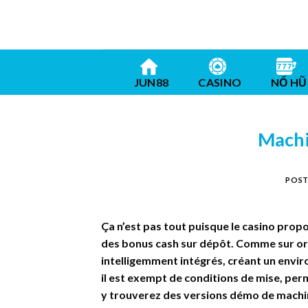
Skip
to
content
JUN88
CASINO
NỔ HŨ
Machi
POS
Ça n’est pas tout puisque le casino pro
des bonus cash sur dépôt. Comme sur ordi
intelligemment intégrés, créant un envir
il est exempt de conditions de mise, per
y trouverez des versions démo de machi