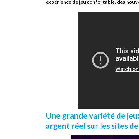
expérience de jeu confortable, des nouvea
Une grande variété de jeux
argent réel sur les sites de