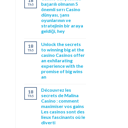
18
başarılı olmanın 5
Th5
önemli sırrı Casino
dünyası, şans
oyunlarının ve
stratejinin bir araya
geldiği, hey
Unlock the secrets
18
to winning big at the
Th5
casino Casinos offer
an exhilarating
experience with the
promise of big wins
an
Découvrez les
18
secrets de Malina
Th5
Casino : comment
maximiser vos gains
Les casinos sont des
lieux fascinants où le
diverti