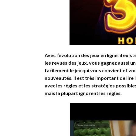
Avec l’évolution des jeux en ligne, il ex
les revues des jeux, vous gagnez aussi u
facilement le jeu qui vous convient et v
nouveautés. Il est très important de lire
avec les règles et les stratégies possibl
mais la plupart ignorent les règles.