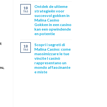
Ontdek de ultieme
18
strategieën voor
Th5
succesvol gokken in
Malina Casino
Gokken in een casino
kan een opwindende
en potentie
t
Scopri i segreti di
18
Malina Casino: come
Th5
massimizzare le tue
vincite I casinò
rappresentano un
mondo affascinante
eu,
e miste