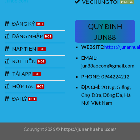
Jun88 com
VỀ CHÚNG TÔI
ĐĂNG KÝ
QUY ĐỊNH
ĐĂNG NHẬP
JUN88
WEBSITE
:
https://junanhu
NẠP TIỀN
EMAIL
:
RÚT TIỀN
jun88apcom@gmail.com
TẢI APP
PHONE
: 0944224212
HỢP TÁC
ĐỊA CHỈ
:
20 Ng. Giếng,
Chợ Dừa, Đống Đa, Hà
ĐẠI LÝ
Nội, Việt Nam
Copyright 2026 ©
https://junanhuahui.com/