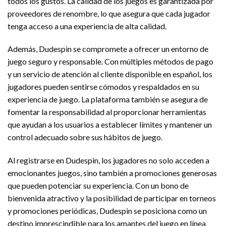
todos los gustos. La calidad de los juegos es garantizada por
proveedores de renombre, lo que asegura que cada jugador
tenga acceso a una experiencia de alta calidad.
Además, Dudespin se compromete a ofrecer un entorno de
juego seguro y responsable. Con múltiples métodos de pago
y un servicio de atención al cliente disponible en español, los
jugadores pueden sentirse cómodos y respaldados en su
experiencia de juego. La plataforma también se asegura de
fomentar la responsabilidad al proporcionar herramientas
que ayudan a los usuarios a establecer límites y mantener un
control adecuado sobre sus hábitos de juego.
Al registrarse en Dudespin, los jugadores no solo acceden a
emocionantes juegos, sino también a promociones generosas
que pueden potenciar su experiencia. Con un bono de
bienvenida atractivo y la posibilidad de participar en torneos
y promociones periódicas, Dudespin se posiciona como un
destino imprescindible para los amantes del juego en línea,