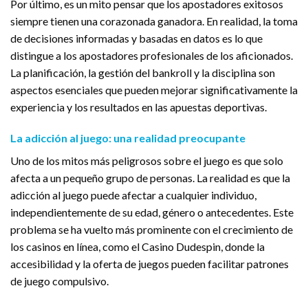
Por último, es un mito pensar que los apostadores exitosos
siempre tienen una corazonada ganadora. En realidad, la toma
de decisiones informadas y basadas en datos es lo que
distingue a los apostadores profesionales de los aficionados.
La planificación, la gestión del bankroll y la disciplina son
aspectos esenciales que pueden mejorar significativamente la
experiencia y los resultados en las apuestas deportivas.
La adicción al juego: una realidad preocupante
Uno de los mitos más peligrosos sobre el juego es que solo
afecta a un pequeño grupo de personas. La realidad es que la
adicción al juego puede afectar a cualquier individuo,
independientemente de su edad, género o antecedentes. Este
problema se ha vuelto más prominente con el crecimiento de
los casinos en línea, como el Casino Dudespin, donde la
accesibilidad y la oferta de juegos pueden facilitar patrones
de juego compulsivo.