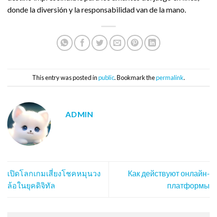
donde la diversión y la responsabilidad van de la mano.
This entry was posted in
public
. Bookmark the
permalink
.
ADMIN
เปิดโลกเกมเสี่ยงโชคหมุนวง
Как действуют онлайн-
ล้อในยุคดิจิทัล
платформы