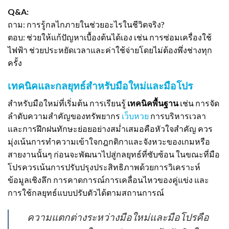
Q&A:
ถาม: การรู้กลไกภายในช่วยอะไรในชีวิตจริง?
ตอบ: ช่วยให้แก้ปัญหาเบื้องต้นได้เอง เช่น การซ่อมเครื่องใช้
ไฟฟ้า ช่วยประหยัดเวลาและค่าใช้จ่ายโดยไม่ต้องพึ่งช่างทุก
ครั้ง
เทคนิคและกลยุทธ์สำหรับมือใหม่และมือโปร
สำหรับมือใหม่ที่เริ่มต้น การเรียนรู้
เทคนิคพื้นฐาน
เช่น การจัด
ลำดับความสำคัญของทรัพยากร
เว็บหวย
การบริหารเวลา
และการฝึกฝนทักษะย่อยอย่างสม่ำเสมอคือหัวใจสำคัญ ควร
มุ่งเน้นการทำความเข้าใจกฎกติกาและจังหวะของเกมหรือ
สายงานนั้นๆ ก่อนจะพัฒนาไปสู่กลยุทธ์ที่ซับซ้อน ในขณะที่มือ
โปรควรเน้นการปรับปรุงประสิทธิภาพด้วยการวิเคราะห์
ข้อมูลเชิงลึก การคาดการณ์การเคลื่อนไหวของคู่แข่ง และ
การใช้กลยุทธ์แบบปรับตัวได้ตามสถานการณ์
ความแตกต่างระหว่างมือใหม่และมือโปรคือ