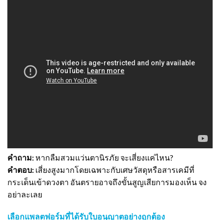
คำถาม:
หากลืมสวมแว่นตานิรภัย จะเสี่ยงแค่ไหน?
คำตอบ:
เสี่ยงสูงมากโดยเฉพาะกับเศษวัสดุหรือสารเคมีที่
กระเด็นเข้าดวงตา อันตรายอาจถึงขั้นสูญเสียการมองเห็น จง
อย่าละเลย
เลือกแพลตฟอร์มที่ได้รับใบอนุญาตอย่างถูกต้อง