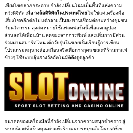
เพียงโชคลาภกระดาษ กำลังเปลี่ยนโฉมเป็นพื้นที่แห่งความ
หวังดิจิทัล เมื่อ
วงล้อดิจิทัลในประเทศไทย
ไม่ใช่แค่เครื่องมือ
เสี่ยงโชคอีกต่อไป แต่กลายเป็นสะพานเชื่อมต่อระหว่างชุมชน
กับนวัตกรรม ลุงสมหมายใช้แพลตฟอร์มนี้เพื่อแจกคูปอง
ส่วนลดให้เพื่อนบ้าน ลดขยะจากการพิมพ์ และเพิ่มการมีส่วน
ร่วมผ่านสมาร์ทโฟน เด็กวัยรุ่นในซอยเริ่มเรียนรู้การเขียน
โปรแกรมหมุนวงล้อเสมือนจริงเพื่อการกุศล ขณะที่ร้านกาแฟ
ข้างๆ ใช้ระบบลุ้นรางวัลอัตโนมัติดึงดูดลูกค้า
อนาคตของเครื่องมือนี้กำลังเปลี่ยนจากความสนุกชั่วคราว สู่
ระบบนิเวศที่สร้างคุณค่าแท้จริง
ทุกการหมุนคือโอกาสที่จะ