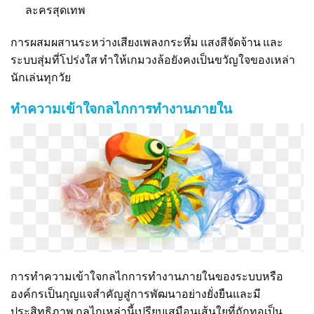
ละครสุดเทพ
การผสมผสานระหว่างเสียงเพลงกระหึ่ม แสงสีจัดจ้าน และ
ระบบสุ่มที่โปร่งใส ทำให้เกมวงล้อยังคงเป็นขวัญใจของเหล่า
นักเล่นทุกวัย
ทำความเข้าใจกลไกการทำงานภายใน
การทำความเข้าใจกลไกการทำงานภายในของระบบหรือ
องค์กรเป็นกุญแจสำคัญสู่การพัฒนาอย่างยั่งยืนและมี
ประสิทธิภาพ กลไกเหล่านี้เปรียบเสมือนเส้นใยที่ถักทอเป็น