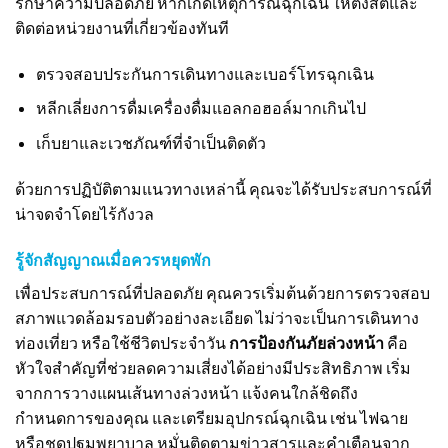
รักษาความปลอดภัย หากเกิดเหตุการณ์ฉุกเฉิน ให้ตั้งสติและ
ติดต่อหน่วยงานที่เกี่ยวข้องทันที
ตรวจสอบประกันการเดินทางและเบอร์โทรฉุกเฉิน
หลีกเลี่ยงการดื่มเครื่องดื่มแอลกอฮอล์มากเกินไป
เก็บยาและเวชภัณฑ์ที่จำเป็นติดตัว
ด้วยการปฏิบัติตามแนวทางเหล่านี้ คุณจะได้รับประสบการณ์ที่
น่าจดจำโดยไร้กังวล
รู้จักสัญญาณเมื่อควรหยุดพัก
เพื่อประสบการณ์ที่ปลอดภัย คุณควรเริ่มต้นด้วยการตรวจสอบ
สภาพแวดล้อมรอบตัวอย่างละเอียด ไม่ว่าจะเป็นการเดินทาง
ท่องเที่ยว หรือใช้ชีวิตประจำวัน
การป้องกันภัยล่วงหน้า
คือ
หัวใจสำคัญที่ช่วยลดความเสี่ยงได้อย่างมีประสิทธิภาพ เริ่ม
จากการวางแผนเส้นทางล่วงหน้า แจ้งคนใกล้ชิดถึง
กำหนดการของคุณ และเตรียมอุปกรณ์ฉุกเฉิน เช่น ไฟฉาย
หรือชุดปฐมพยาบาล หมั่นติดตามข่าวสารและคำเตือนจาก