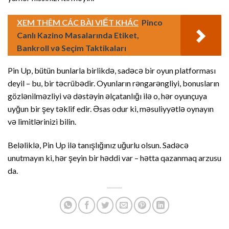
XEM THÊM CÁC BÀI VIẾT KHÁC
Pinco
Canlı Kazino Masalarında Etiket,
Bankroll və Seçim Taktikaları
Pin Up, bütün bunlarla birlikdə, sadəcə bir oyun platforması
deyil – bu, bir təcrübədir. Oyunların rəngarəngliyi, bonusların
gözlənilməzliyi və dəstəyin əlçatanlığı ilə o, hər oyunçuya
uyğun bir şey təklif edir. Əsas odur ki, məsuliyyətlə oynayın
və limitlərinizi bilin.
Beləliklə, Pin Up ilə tanışlığınız uğurlu olsun. Sadəcə
unutmayın ki, hər şeyin bir həddi var – hətta qazanmaq arzusu
da.