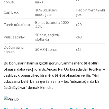
bonusu
maks
10% uduzulan
Heç bir mərc tələbi
Cashback
məbləğdən
yox
Bonus balansına 1000
Turnir mükafatları
x20
AZN
50 spin, seçilmiş
Pulsuz spinlər
x40
slotlarda
Doğum günü
50 AZN bonus
x15
bonusu
Bu bonusların hamısı gözəl görünür, amma mərc tələbləri
olmasa, daha yaxşı olardı. Ancaq Pin Up burada da fərqlənir –
cashback bonusu heç bir mərc tələbi olmadan verilir. Yəni
uduzsanız belə, bir az geri alırsınız – bu, “uduzmağın da bir
üstünlüyü var” demək kimidir.