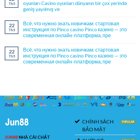
oyunları Casino oyunları dünyanın bir çox yerində
Th5
geniş yayılmış və
Всё, что нужно знать новичкам: стартовая
22
инструкция по Pinco casino Pinco казино — это
Th5
современная онлайн-платформа, пре
Всё, что нужно знать новичкам: стартовая
22
инструкция по Pinco casino Pinco казино — это
Th5
современная онлайн-платформа, пре
CHÍNH SÁCH
BẢO MẬT
JUN88
NHÀ CÁI CHẤT