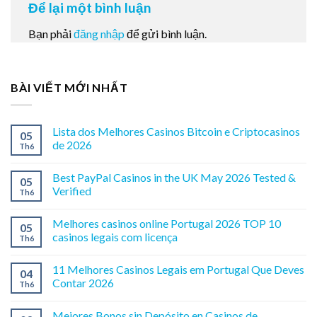
Để lại một bình luận
Bạn phải
đăng nhập
để gửi bình luận.
BÀI VIẾT MỚI NHẤT
Lista dos Melhores Casinos Bitcoin e Criptocasinos
05
de 2026
Th6
Best PayPal Casinos in the UK May 2026 Tested &
05
Verified
Th6
Melhores casinos online Portugal 2026 TOP 10
05
casinos legais com licença
Th6
11 Melhores Casinos Legais em Portugal Que Deves
04
Contar 2026
Th6
Mejores Bonos sin Depósito en Casinos de