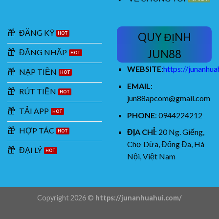
ĐĂNG KÝ
QUY ĐỊNH
ĐĂNG NHẬP
JUN88
WEBSITE
:
https://junanhu
NẠP TIỀN
EMAIL
:
RÚT TIỀN
jun88apcom@gmail.com
TẢI APP
PHONE
: 0944224212
HỢP TÁC
ĐỊA CHỈ
:
20 Ng. Giếng,
Chợ Dừa, Đống Đa, Hà
ĐẠI LÝ
Nội, Việt Nam
Copyright 2026 ©
https://junanhuahui.com/