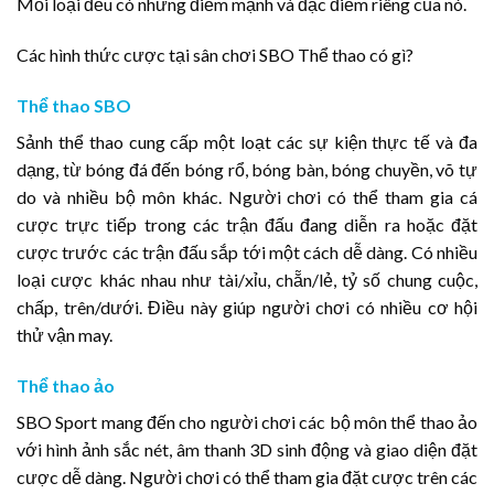
Mỗi loại đều có những điểm mạnh và đặc điểm riêng của nó.
Các hình thức cược tại sân chơi SBO Thể thao có gì?
Thể thao SBO
Sảnh thể thao cung cấp một loạt các sự kiện thực tế và đa
dạng, từ bóng đá đến bóng rổ, bóng bàn, bóng chuyền, võ tự
do và nhiều bộ môn khác. Người chơi có thể tham gia cá
cược trực tiếp trong các trận đấu đang diễn ra hoặc đặt
cược trước các trận đấu sắp tới một cách dễ dàng. Có nhiều
loại cược khác nhau như tài/xỉu, chẵn/lẻ, tỷ số chung cuộc,
chấp, trên/dưới. Điều này giúp người chơi có nhiều cơ hội
thử vận may.
Thể thao ảo
SBO Sport mang đến cho người chơi các bộ môn thể thao ảo
với hình ảnh sắc nét, âm thanh 3D sinh động và giao diện đặt
cược dễ dàng. Người chơi có thể tham gia đặt cược trên các