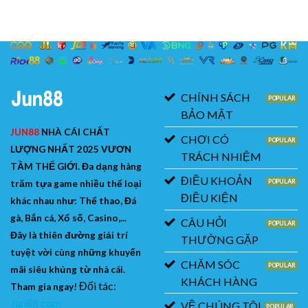
CHÍNH SÁCH
BẢO MẬT
JUN88
NHÀ CÁI CHẤT
CHƠI CÓ
LƯỢNG NHẤT 2025 VƯƠN
TRÁCH NHIỆM
TẦM THẾ GIỚI. Đa dạng hàng
ĐIỀU KHOẢN
trăm tựa game nhiều thể loại
ĐIỀU KIỆN
khác nhau như: Thể thao, Đá
gà, Bắn cá, Xổ số, Casino,...
CÂU HỎI
Đây là thiên đường giải trí
THƯỜNG GẶP
tuyệt vời cùng những khuyến
CHĂM SÓC
mãi siêu khủng từ nhà cái.
KHÁCH HÀNG
Đối tác:
Tham gia ngay!
Jun88 com
VỀ CHÚNG TÔI