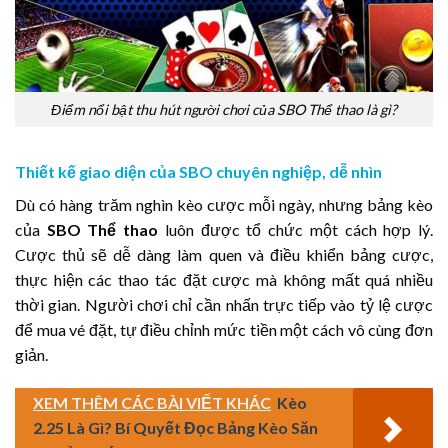
Điểm nổi bật thu hút người chơi của SBO Thể thao là gì?
Thiết kế giao diện của SBO chuyên nghiệp, dễ nhìn
Dù có hàng trăm nghìn kèo cược mỗi ngày, nhưng bảng kèo
của
SBO Thể thao
luôn được tổ chức một cách hợp lý.
Cược thủ sẽ dễ dàng làm quen và điều khiển bảng cược,
thực hiện các thao tác đặt cược mà không mất quá nhiều
thời gian. Người chơi chỉ cần nhấn trực tiếp vào tỷ lệ cược
để mua vé đặt, tự điều chỉnh mức tiền một cách vô cùng đơn
giản.
XEM THÊM CÁC BÀI VIẾT KHÁC
Kèo
2.25 Là Gì? Bí Quyết Đọc Bảng Kèo Săn