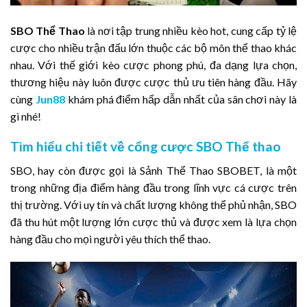
SBO Thể Thao
là nơi tập trung nhiều kèo hot, cung cấp tỷ lệ
cược cho nhiều trận đấu lớn thuộc các bộ môn thể thao khác
nhau. Với thế giới kèo cược phong phú, đa dạng lựa chọn,
thương hiệu này luôn được cược thủ ưu tiên hàng đầu. Hãy
cùng
Jun88
khám phá điểm hấp dẫn nhất của sân chơi này là
gì nhé!
Tìm hiểu chi tiết về cổng cược SBO Thể thao
SBO, hay còn được gọi là Sảnh Thể Thao SBOBET, là một
trong những địa điểm hàng đầu trong lĩnh vực cá cược trên
thị trường. Với uy tín và chất lượng không thể phủ nhận, SBO
đã thu hút một lượng lớn cược thủ và được xem là lựa chọn
hàng đầu cho mọi người yêu thích thể thao.