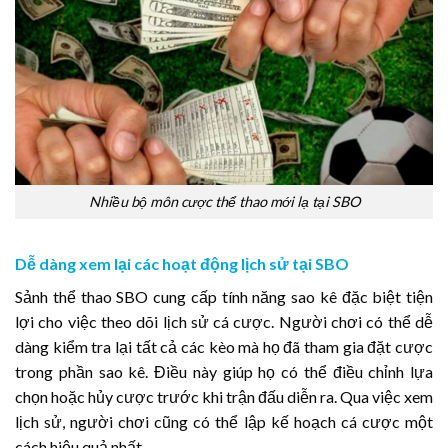
Nhiều bộ môn cược thể thao mới lạ tại SBO
Dễ dàng xem lại các hoạt động lịch sử tại SBO
Sảnh thể thao SBO cung cấp tính năng sao kê đặc biệt tiện
lợi cho việc theo dõi lịch sử cá cược. Người chơi có thể dễ
dàng kiểm tra lại tất cả các kèo mà họ đã tham gia đặt cược
trong phần sao kê. Điều này giúp họ có thể điều chỉnh lựa
chọn hoặc hủy cược trước khi trận đấu diễn ra. Qua việc xem
lịch sử, người chơi cũng có thể lập kế hoạch cá cược một
cách hiệu quả nhất.