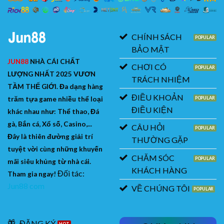
CHÍNH SÁCH
BẢO MẬT
JUN88
NHÀ CÁI CHẤT
CHƠI CÓ
LƯỢNG NHẤT 2025 VƯƠN
TRÁCH NHIỆM
TẦM THẾ GIỚI. Đa dạng hàng
ĐIỀU KHOẢN
trăm tựa game nhiều thể loại
ĐIỀU KIỆN
khác nhau như: Thể thao, Đá
gà, Bắn cá, Xổ số, Casino,...
CÂU HỎI
Đây là thiên đường giải trí
THƯỜNG GẶP
tuyệt vời cùng những khuyến
CHĂM SÓC
mãi siêu khủng từ nhà cái.
KHÁCH HÀNG
Đối tác:
Tham gia ngay!
Jun88 com
VỀ CHÚNG TÔI
ĐĂNG KÝ