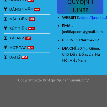
QUY ĐỊNH
ĐĂNG NHẬP
JUN88
WEBSITE
:
https://junanhu
NẠP TIỀN
EMAIL
:
RÚT TIỀN
jun88apcom@gmail.com
TẢI APP
PHONE
: 0944224212
HỢP TÁC
ĐỊA CHỈ
:
20 Ng. Giếng,
Chợ Dừa, Đống Đa, Hà
ĐẠI LÝ
Nội, Việt Nam
Copyright 2026 ©
https://junanhuahui.com/