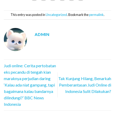
This entry was posted in
Uncategorized
. Bookmark the
permalink
.
ADMIN
Judi online: Cerita pertobatan
eks pecandu di tengah kian
maraknya perjudian daring
Tak Kunjung Hilang, Benarkah
‘Kalau ada niat gampang, tapi
Pemberantasan Judi Online di
bagaimana kalau bandarnya
Indonesia Sulit Dilakukan?
dilindungi?’ BBC News
Indonesia