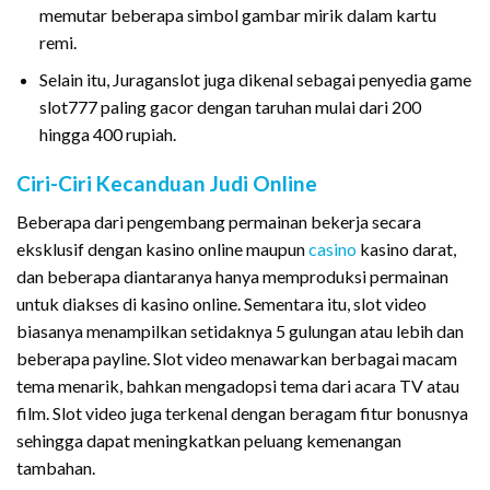
memutar beberapa simbol gambar mirik dalam kartu
remi.
Selain itu, Juraganslot juga dikenal sebagai penyedia game
slot777 paling gacor dengan taruhan mulai dari 200
hingga 400 rupiah.
Ciri-Ciri Kecanduan Judi Online
Beberapa dari pengembang permainan bekerja secara
eksklusif dengan kasino online maupun
casino
kasino darat,
dan beberapa diantaranya hanya memproduksi permainan
untuk diakses di kasino online. Sementara itu, slot video
biasanya menampilkan setidaknya 5 gulungan atau lebih dan
beberapa payline. Slot video menawarkan berbagai macam
tema menarik, bahkan mengadopsi tema dari acara TV atau
film. Slot video juga terkenal dengan beragam fitur bonusnya
sehingga dapat meningkatkan peluang kemenangan
tambahan.