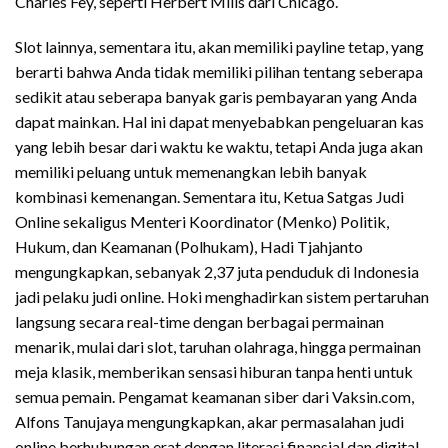
Charles Fey, seperti Herbert Mills dari Chicago.
Slot lainnya, sementara itu, akan memiliki payline tetap, yang
berarti bahwa Anda tidak memiliki pilihan tentang seberapa
sedikit atau seberapa banyak garis pembayaran yang Anda
dapat mainkan. Hal ini dapat menyebabkan pengeluaran kas
yang lebih besar dari waktu ke waktu, tetapi Anda juga akan
memiliki peluang untuk memenangkan lebih banyak
kombinasi kemenangan. Sementara itu, Ketua Satgas Judi
Online sekaligus Menteri Koordinator (Menko) Politik,
Hukum, dan Keamanan (Polhukam), Hadi Tjahjanto
mengungkapkan, sebanyak 2,37 juta penduduk di Indonesia
jadi pelaku judi online. Hoki menghadirkan sistem pertaruhan
langsung secara real-time dengan berbagai permainan
menarik, mulai dari slot, taruhan olahraga, hingga permainan
meja klasik, memberikan sensasi hiburan tanpa henti untuk
semua pemain. Pengamat keamanan siber dari Vaksin.com,
Alfons Tanujaya mengungkapkan, akar permasalahan judi
online berhubungan erat dengan literasi finansial dan digital