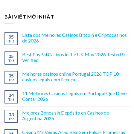
BÀI VIẾT MỚI NHẤT
Lista dos Melhores Casinos Bitcoin e Criptocasinos
05
de 2026
Th6
Best PayPal Casinos in the UK May 2026 Tested &
05
Verified
Th6
Melhores casinos online Portugal 2026 TOP 10
05
casinos legais com licença
Th6
11 Melhores Casinos Legais em Portugal Que Deves
04
Contar 2026
Th6
Mejores Bonos sin Depósito en Casinos de
03
Argentina 2026
Th6
Casino Mr Vegas Ação Real Sem Falsas Promessas
01