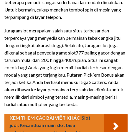
beberapa penjudi- sangat sederhana dan mudah dimainkan.
Untuk bermain, cukup menekan tombol spin di mesin yang
terpampang di layar telepon.
Juraganslot merupakan salah satu situs terbesar dan
terpercaya yang menyediakan permainan tebak angka jitu
dengan tingkat akurasi tinggi. Selain itu, Juraganslot juga
dikenal sebagai penyedia game slot777 paling gacor dengan
taruhan mulai dari 200 hingga 400 rupiah. Situs ini sangat
cocok bagi Anda yang ingin meraih hadiah terbesar dengan
modal yang sangat terjangkau. Putaran Pick ‘em Bonus akan
terjadi ketika Anda berhasil memukul tiga Scatters. Anda
akan dibawa ke layar permainan terpisah dan diminta untuk
memilih dari simbol yang tersedia, masing-masing berisi
hadiah atau multiplier yang berbeda.
XEM THÊM CÁC BÀI VIẾT KHÁC
Slot
judi: Kecanduan main slot bisa