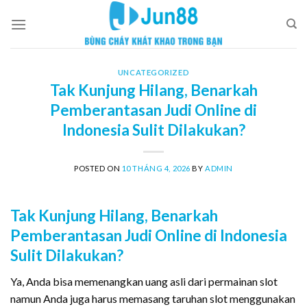
Skip
to
content
UNCATEGORIZED
Tak Kunjung Hilang, Benarkah
Pemberantasan Judi Online di
Indonesia Sulit Dilakukan?
POSTED ON
10 THÁNG 4, 2026
BY
ADMIN
Tak Kunjung Hilang, Benarkah
Pemberantasan Judi Online di Indonesia
Sulit Dilakukan?
Ya, Anda bisa memenangkan uang asli dari permainan slot
namun Anda juga harus memasang taruhan slot menggunakan