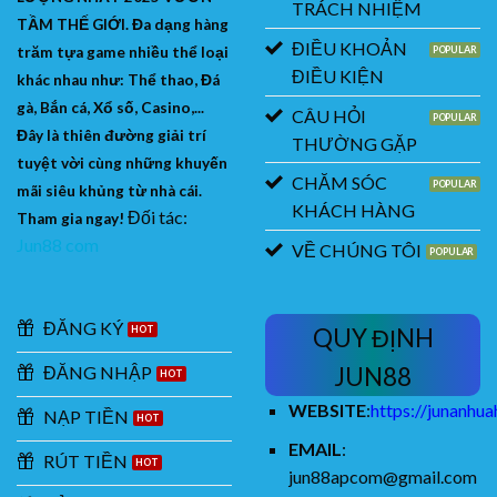
TRÁCH NHIỆM
TẦM THẾ GIỚI. Đa dạng hàng
ĐIỀU KHOẢN
trăm tựa game nhiều thể loại
ĐIỀU KIỆN
khác nhau như: Thể thao, Đá
gà, Bắn cá, Xổ số, Casino,...
CÂU HỎI
Đây là thiên đường giải trí
THƯỜNG GẶP
tuyệt vời cùng những khuyến
CHĂM SÓC
mãi siêu khủng từ nhà cái.
KHÁCH HÀNG
Đối tác:
Tham gia ngay!
Jun88 com
VỀ CHÚNG TÔI
ĐĂNG KÝ
QUY ĐỊNH
ĐĂNG NHẬP
JUN88
WEBSITE
:
https://junanhu
NẠP TIỀN
EMAIL
:
RÚT TIỀN
jun88apcom@gmail.com