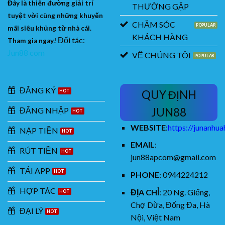
Đây là thiên đường giải trí
THƯỜNG GẶP
tuyệt vời cùng những khuyến
CHĂM SÓC
mãi siêu khủng từ nhà cái.
KHÁCH HÀNG
Đối tác:
Tham gia ngay!
Jun88 com
VỀ CHÚNG TÔI
ĐĂNG KÝ
QUY ĐỊNH
ĐĂNG NHẬP
JUN88
WEBSITE
:
https://junanhu
NẠP TIỀN
EMAIL
:
RÚT TIỀN
jun88apcom@gmail.com
TẢI APP
PHONE
: 0944224212
HỢP TÁC
ĐỊA CHỈ
:
20 Ng. Giếng,
Chợ Dừa, Đống Đa, Hà
ĐẠI LÝ
Nội, Việt Nam