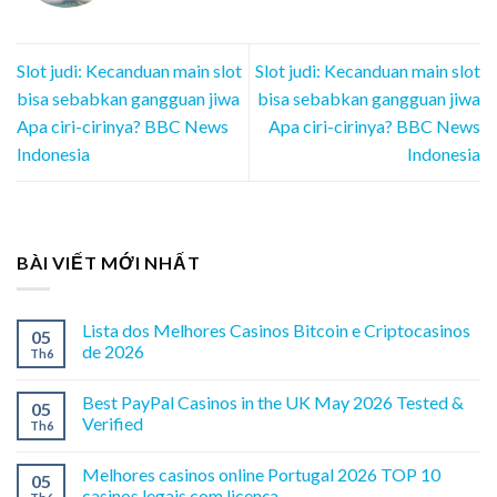
Slot judi: Kecanduan main slot
Slot judi: Kecanduan main slot
bisa sebabkan gangguan jiwa
bisa sebabkan gangguan jiwa
Apa ciri-cirinya? BBC News
Apa ciri-cirinya? BBC News
Indonesia
Indonesia
BÀI VIẾT MỚI NHẤT
Lista dos Melhores Casinos Bitcoin e Criptocasinos
05
de 2026
Th6
Best PayPal Casinos in the UK May 2026 Tested &
05
Verified
Th6
Melhores casinos online Portugal 2026 TOP 10
05
casinos legais com licença