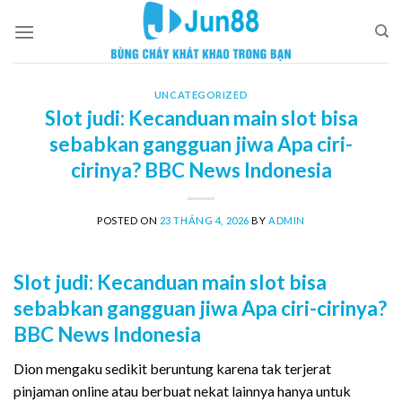
Skip
to
content
UNCATEGORIZED
Slot judi: Kecanduan main slot bisa
sebabkan gangguan jiwa Apa ciri-
cirinya? BBC News Indonesia
POSTED ON
23 THÁNG 4, 2026
BY
ADMIN
Slot judi: Kecanduan main slot bisa
sebabkan gangguan jiwa Apa ciri-cirinya?
BBC News Indonesia
Dion mengaku sedikit beruntung karena tak terjerat
pinjaman online atau berbuat nekat lainnya hanya untuk