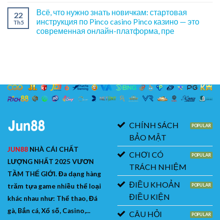
Всё, что нужно знать новичкам: стартовая
22
инструкция по Pinco casino Pinco казино — это
Th5
современная онлайн-платформа, пре
CHÍNH SÁCH
BẢO MẬT
JUN88
NHÀ CÁI CHẤT
CHƠI CÓ
LƯỢNG NHẤT 2025 VƯƠN
TRÁCH NHIỆM
TẦM THẾ GIỚI. Đa dạng hàng
ĐIỀU KHOẢN
trăm tựa game nhiều thể loại
ĐIỀU KIỆN
khác nhau như: Thể thao, Đá
gà, Bắn cá, Xổ số, Casino,...
CÂU HỎI