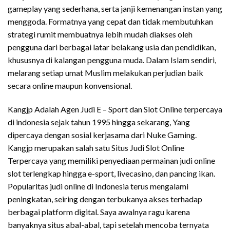
gameplay yang sederhana, serta janji kemenangan instan yang
menggoda. Formatnya yang cepat dan tidak membutuhkan
strategi rumit membuatnya lebih mudah diakses oleh
pengguna dari berbagai latar belakang usia dan pendidikan,
khususnya di kalangan pengguna muda. Dalam Islam sendiri,
melarang setiap umat Muslim melakukan perjudian baik
secara online maupun konvensional.
Kangjp Adalah Agen Judi E – Sport dan Slot Online terpercaya
di indonesia sejak tahun 1995 hingga sekarang, Yang
dipercaya dengan sosial kerjasama dari Nuke Gaming.
Kangjp merupakan salah satu Situs Judi Slot Online
Terpercaya yang memiliki penyediaan permainan judi online
slot terlengkap hingga e-sport, livecasino, dan pancing ikan.
Popularitas judi online di Indonesia terus mengalami
peningkatan, seiring dengan terbukanya akses terhadap
berbagai platform digital. Saya awalnya ragu karena
banyaknya situs abal-abal, tapi setelah mencoba ternyata