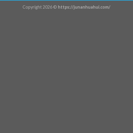
Copyright 2026 ©
https://junanhuahui.com/