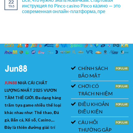
22
инструкция по Pinco casino Pinco казино — это
Th5
современная онлайн-платформа, пре
CHÍNH SÁCH
BẢO MẬT
JUN88
NHÀ CÁI CHẤT
CHƠI CÓ
LƯỢNG NHẤT 2025 VƯƠN
TRÁCH NHIỆM
TẦM THẾ GIỚI. Đa dạng hàng
ĐIỀU KHOẢN
trăm tựa game nhiều thể loại
ĐIỀU KIỆN
khác nhau như: Thể thao, Đá
gà, Bắn cá, Xổ số, Casino,...
CÂU HỎI
Đây là thiên đường giải trí
THƯỜNG GẶP