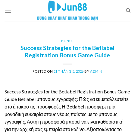
Skip
to
content
BONUS
Success Strategies for the Betlabel
Registration Bonus Game Guide
POSTED ON
21 THÁNG 5, 2026
BY
ADMIN
Success Strategies for the Betlabel Registration Bonus Game
Guide Betlabel μπόνους εγγραφής: Πώς να εκμεταλλευτείτε
στο έπακρο τις προσφορές Η Betlabel προσφέρει μια
μοναδική ευκαιρία στους νέους παίκτες με το μπόνους
εγγραφής. Αυτή η προσφορά μπορεί να είναι καθοριστική
για την αρχική σας εμπειρία στο καζίνο. Αξιοποιώντας το