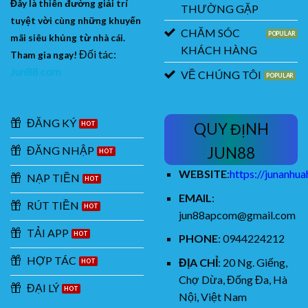
Đây là thiên đường giải trí
THƯỜNG GẶP
tuyệt vời cùng những khuyến
CHĂM SÓC
mãi siêu khủng từ nhà cái.
KHÁCH HÀNG
Đối tác:
Tham gia ngay!
Jun88 com
VỀ CHÚNG TÔI
ĐĂNG KÝ
QUY ĐỊNH
ĐĂNG NHẬP
JUN88
WEBSITE
:
https://junanhu
NẠP TIỀN
EMAIL
:
RÚT TIỀN
jun88apcom@gmail.com
TẢI APP
PHONE
: 0944224212
HỢP TÁC
ĐỊA CHỈ
:
20 Ng. Giếng,
Chợ Dừa, Đống Đa, Hà
ĐẠI LÝ
Nội, Việt Nam