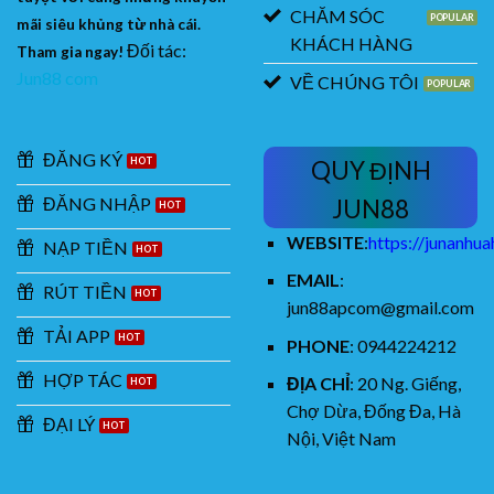
CHĂM SÓC
mãi siêu khủng từ nhà cái.
KHÁCH HÀNG
Đối tác:
Tham gia ngay!
Jun88 com
VỀ CHÚNG TÔI
ĐĂNG KÝ
QUY ĐỊNH
ĐĂNG NHẬP
JUN88
WEBSITE
:
https://junanhu
NẠP TIỀN
EMAIL
:
RÚT TIỀN
jun88apcom@gmail.com
TẢI APP
PHONE
: 0944224212
HỢP TÁC
ĐỊA CHỈ
:
20 Ng. Giếng,
Chợ Dừa, Đống Đa, Hà
ĐẠI LÝ
Nội, Việt Nam