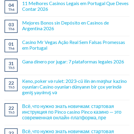
11 Melhores Casinos Legais em Portugal Que Deves
04
Contar 2026
Th6
Mejores Bonos sin Depósito en Casinos de
03
Argentina 2026
Th6
Casino Mr Vegas Ação Real Sem Falsas Promessas
01
em Portugal
Th6
Gana dinero por jugar: 7 plataformas legales 2026
31
Th5
Keno, poker və rulet: 2023-cü ilin ən məşhur kazino
22
oyunları Casino oyunları dünyanın bir çox yerində
Th5
geniş yayılmış və
Всё, что нужно знать новичкам: стартовая
22
инструкция по Pinco casino Pinco казино — это
Th5
современная онлайн-платформа, пре
Всё, что нужно знать новичкам: стартовая
22