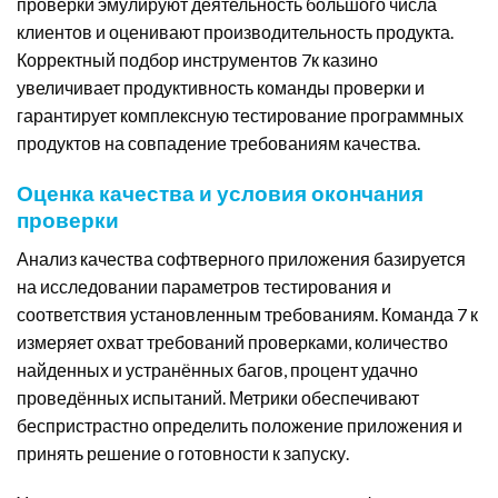
проверки эмулируют деятельность большого числа
клиентов и оценивают производительность продукта.
Корректный подбор инструментов 7к казино
увеличивает продуктивность команды проверки и
гарантирует комплексную тестирование программных
продуктов на совпадение требованиям качества.
Оценка качества и условия окончания
проверки
Анализ качества софтверного приложения базируется
на исследовании параметров тестирования и
соответствия установленным требованиям. Команда 7 к
измеряет охват требований проверками, количество
найденных и устранённых багов, процент удачно
проведённых испытаний. Метрики обеспечивают
беспристрастно определить положение приложения и
принять решение о готовности к запуску.