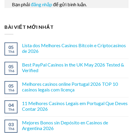
Bạn phải
đăng nhập
để gửi bình luận.
BÀI VIẾT MỚI NHẤT
Lista dos Melhores Casinos Bitcoin e Criptocasinos
05
de 2026
Th6
Best PayPal Casinos in the UK May 2026 Tested &
05
Verified
Th6
Melhores casinos online Portugal 2026 TOP 10
05
casinos legais com licença
Th6
11 Melhores Casinos Legais em Portugal Que Deves
04
Contar 2026
Th6
Mejores Bonos sin Depósito en Casinos de
03
Argentina 2026
Th6