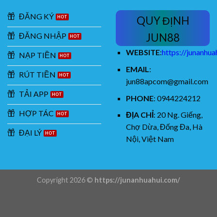
ĐĂNG KÝ
QUY ĐỊNH
ĐĂNG NHẬP
JUN88
WEBSITE
:
https://junanhu
NẠP TIỀN
EMAIL
:
RÚT TIỀN
jun88apcom@gmail.com
TẢI APP
PHONE
: 0944224212
HỢP TÁC
ĐỊA CHỈ
:
20 Ng. Giếng,
Chợ Dừa, Đống Đa, Hà
ĐẠI LÝ
Nội, Việt Nam
Copyright 2026 ©
https://junanhuahui.com/