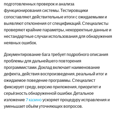
подготовленных проверок и анализа
функционирования системы. Тестировщики
сопоставляют действительные итоги с ожидаемыми и
выявляют отклонения от спецификаций. Специалисты
проверяют крайние параметры, некорректные данные и
нестандартные случаи использования для обнаружения
неявных ошибок.
Документирование бага требует подробного описания
проблемы для дальнейшего повторения
программистами. Доклад включает наименование
дефекта, действия воспроизведения, реальный итог и
ожидаемое поведение программы. Специалист
фиксирует среду, версию приложения, приоритет и
серьёзность обнаруженной ошибки. Детальное
изложение
7 казино
ускоряет процедуру исправления и
уменьшает объём уточняющих вопросов.