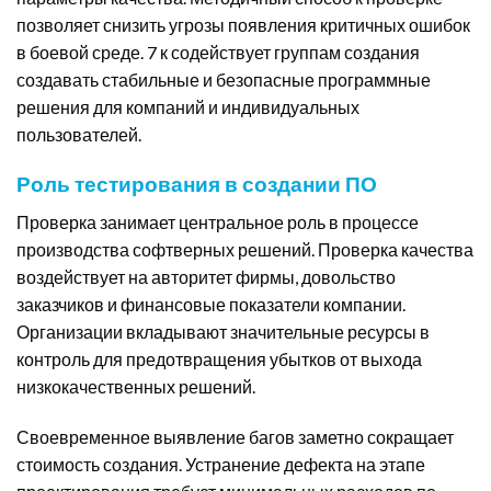
позволяет снизить угрозы появления критичных ошибок
в боевой среде. 7 к содействует группам создания
создавать стабильные и безопасные программные
решения для компаний и индивидуальных
пользователей.
Роль тестирования в создании ПО
Проверка занимает центральное роль в процессе
производства софтверных решений. Проверка качества
воздействует на авторитет фирмы, довольство
заказчиков и финансовые показатели компании.
Организации вкладывают значительные ресурсы в
контроль для предотвращения убытков от выхода
низкокачественных решений.
Своевременное выявление багов заметно сокращает
стоимость создания. Устранение дефекта на этапе