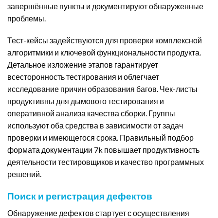
завершённые пункты и документируют обнаруженные
проблемы.
Тест-кейсы задействуются для проверки комплексной
алгоритмики и ключевой функциональности продукта.
Детальное изложение этапов гарантирует
всесторонность тестирования и облегчает
исследование причин образования багов. Чек-листы
продуктивны для дымового тестирования и
оперативной анализа качества сборки. Группы
используют оба средства в зависимости от задач
проверки и имеющегося срока. Правильный подбор
формата документации 7k повышает продуктивность
деятельности тестировщиков и качество программных
решений.
Поиск и регистрация дефектов
Обнаружение дефектов стартует с осуществления