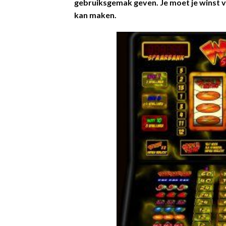
gebruiksgemak geven. Je moet je winst vei
kan maken.