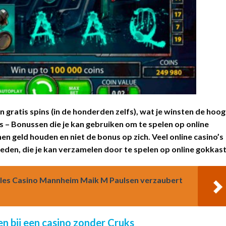
gratis spins (in de honderden zelfs), wat je winsten de hoog
es – Bonussen die je kan gebruiken om te spelen op online
n geld houden en niet de bonus op zich. Veel online casino’s
eden, die je kan verzamelen door te spelen op online gokkas
les Casino Mannheim Maik M Paulsen verzaubert
en bij een casino zonder Cruks