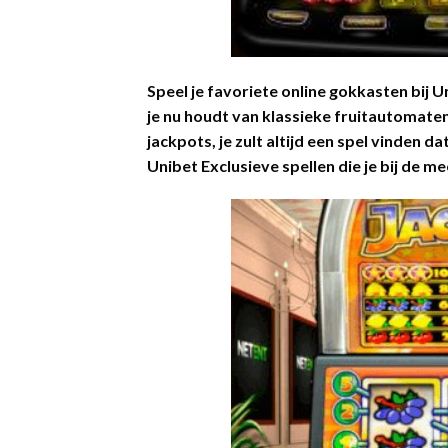
Speel je favoriete online gokkasten bij 
je nu houdt van klassieke fruitautomate
jackpots, je zult altijd een spel vinden
Unibet Exclusieve spellen die je bij de m