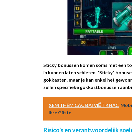
Sticky bonussen komen soms met een ton 
in kunnen laten schieten. “Sticky” bonus
gokkasten, maar je kan enkel het gewonne
zullen specifieke gokkastbonussen aanbi
XEM THÊM CÁC BÀI VIẾT KHÁC
Mobi
Ihre Gäste
Risico’s en verantwoordelijk spel