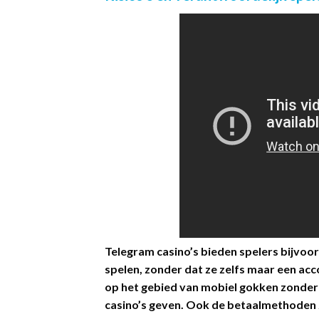
Telegram casino’s bieden spelers bijvoor
spelen, zonder dat ze zelfs maar een ac
op het gebied van mobiel gokken zonder 
casino’s geven. Ook de betaalmethoden z