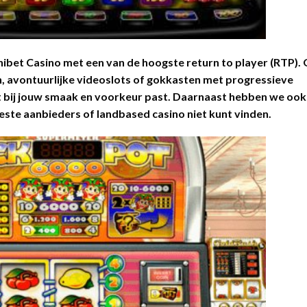
Unibet Casino met een van de hoogste return to player (RTP).
n, avontuurlijke videoslots of gokkasten met progressieve
 dat bij jouw smaak en voorkeur past. Daarnaast hebben we ook
eeste aanbieders of landbased casino niet kunt vinden.