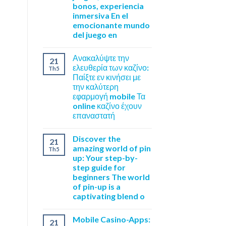
bonos, experiencia
inmersiva En el
emocionante mundo
del juego en
Ανακαλύψτε την
21
ελευθερία των καζίνο:
Th5
Παίξτε εν κινήσει με
την καλύτερη
εφαρμογή mobile Τα
online καζίνο έχουν
επαναστατή
Discover the
21
amazing world of pin
Th5
up: Your step-by-
step guide for
beginners The world
of pin-up is a
captivating blend o
Mobile Casino-Apps:
21