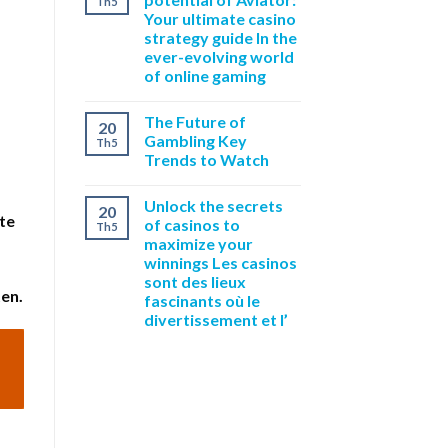
Th5
Your ultimate casino
strategy guide In the
ever-evolving world
of online gaming
The Future of
20
Gambling Key
Th5
Trends to Watch
Unlock the secrets
20
te
of casinos to
Th5
maximize your
winnings Les casinos
sont des lieux
ten.
fascinants où le
divertissement et l’