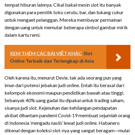
tempat hiburan lainnya. Cikal bakal mesin slot itu banyak
digunakan para pemilik toko cerutu, bar, dan tukang cukur
untuk mengaet pelanggan. Mereka membayar permainan
dengan uang untuk memutar beberapa simbol gambar mirik
dalam kartu remi.
XEM THÊM CÁC BÀI VIẾT KHÁC
Slot
Online Terbaik dan Terlengkap di Asia
Oleh karena itu, menurut Devie, tak ada seorang pun yang
imun dari potensi jebakan judi online. Entah itu berasal dari
kelompok ekonomi maupun pendidikan bawah atau tinggi.
Sebanyak 40% uang gadai itu dipakai untuk trading saham,
sisanya judi slot. Kejenuhan dan kehilangan pendapatan
akibat dihantam pandemi Covid-19 membuat sejumlah orang
di Indonesia ‘mengadu nasib’ lewat judi online. Habanero
dikenal dengan koleksi slot-nya yang sangat beragam—mulai