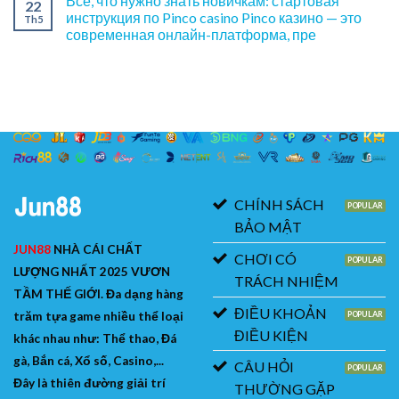
Всё, что нужно знать новичкам: стартовая
22
инструкция по Pinco casino Pinco казино — это
Th5
современная онлайн-платформа, пре
CHÍNH SÁCH
BẢO MẬT
JUN88
NHÀ CÁI CHẤT
CHƠI CÓ
LƯỢNG NHẤT 2025 VƯƠN
TRÁCH NHIỆM
TẦM THẾ GIỚI. Đa dạng hàng
ĐIỀU KHOẢN
trăm tựa game nhiều thể loại
ĐIỀU KIỆN
khác nhau như: Thể thao, Đá
gà, Bắn cá, Xổ số, Casino,...
CÂU HỎI
Đây là thiên đường giải trí
THƯỜNG GẶP