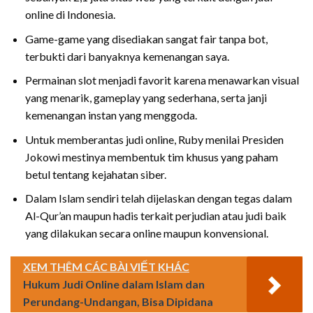
online di Indonesia.
Game-game yang disediakan sangat fair tanpa bot,
terbukti dari banyaknya kemenangan saya.
Permainan slot menjadi favorit karena menawarkan visual
yang menarik, gameplay yang sederhana, serta janji
kemenangan instan yang menggoda.
Untuk memberantas judi online, Ruby menilai Presiden
Jokowi mestinya membentuk tim khusus yang paham
betul tentang kejahatan siber.
Dalam Islam sendiri telah dijelaskan dengan tegas dalam
Al-Qur’an maupun hadis terkait perjudian atau judi baik
yang dilakukan secara online maupun konvensional.
XEM THÊM CÁC BÀI VIẾT KHÁC
Hukum Judi Online dalam Islam dan
Perundang-Undangan, Bisa Dipidana