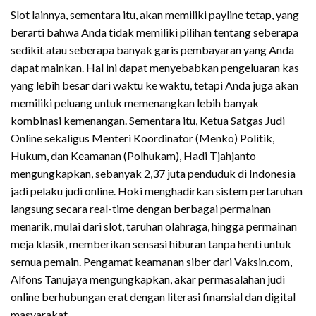
Slot lainnya, sementara itu, akan memiliki payline tetap, yang
berarti bahwa Anda tidak memiliki pilihan tentang seberapa
sedikit atau seberapa banyak garis pembayaran yang Anda
dapat mainkan. Hal ini dapat menyebabkan pengeluaran kas
yang lebih besar dari waktu ke waktu, tetapi Anda juga akan
memiliki peluang untuk memenangkan lebih banyak
kombinasi kemenangan. Sementara itu, Ketua Satgas Judi
Online sekaligus Menteri Koordinator (Menko) Politik,
Hukum, dan Keamanan (Polhukam), Hadi Tjahjanto
mengungkapkan, sebanyak 2,37 juta penduduk di Indonesia
jadi pelaku judi online. Hoki menghadirkan sistem pertaruhan
langsung secara real-time dengan berbagai permainan
menarik, mulai dari slot, taruhan olahraga, hingga permainan
meja klasik, memberikan sensasi hiburan tanpa henti untuk
semua pemain. Pengamat keamanan siber dari Vaksin.com,
Alfons Tanujaya mengungkapkan, akar permasalahan judi
online berhubungan erat dengan literasi finansial dan digital
masyarakat.