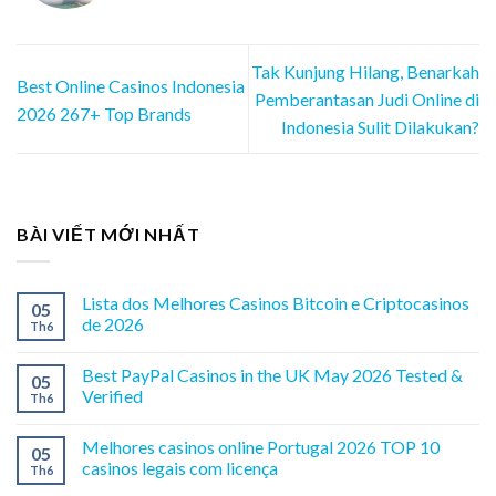
Tak Kunjung Hilang, Benarkah
Best Online Casinos Indonesia
Pemberantasan Judi Online di
2026 267+ Top Brands
Indonesia Sulit Dilakukan?
BÀI VIẾT MỚI NHẤT
Lista dos Melhores Casinos Bitcoin e Criptocasinos
05
de 2026
Th6
Best PayPal Casinos in the UK May 2026 Tested &
05
Verified
Th6
Melhores casinos online Portugal 2026 TOP 10
05
casinos legais com licença
Th6