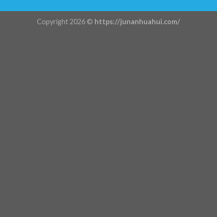
Copyright 2026 ©
https://junanhuahui.com/