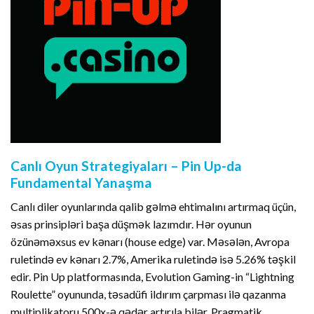
Canlı Oyun Strategiyaları – Pin Up-da
Fundamental Yanaşma
Canlı diler oyunlarında qalib gəlmə ehtimalını artırmaq üçün,
əsas prinsipləri başa düşmək lazımdır. Hər oyunun
özünəməxsus ev kənarı (house edge) var. Məsələn, Avropa
ruletində ev kənarı 2.7%, Amerika ruletində isə 5.26% təşkil
edir. Pin Up platformasında, Evolution Gaming-in “Lightning
Roulette” oyununda, təsadüfi ildırım çarpması ilə qazanma
multiplikatoru 500x-ə qədər artırıla bilər. Pragmatik