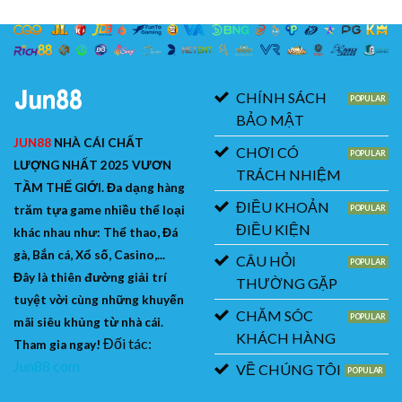
CHÍNH SÁCH
BẢO MẬT
JUN88
NHÀ CÁI CHẤT
CHƠI CÓ
LƯỢNG NHẤT 2025 VƯƠN
TRÁCH NHIỆM
TẦM THẾ GIỚI. Đa dạng hàng
ĐIỀU KHOẢN
trăm tựa game nhiều thể loại
ĐIỀU KIỆN
khác nhau như: Thể thao, Đá
gà, Bắn cá, Xổ số, Casino,...
CÂU HỎI
Đây là thiên đường giải trí
THƯỜNG GẶP
tuyệt vời cùng những khuyến
CHĂM SÓC
mãi siêu khủng từ nhà cái.
KHÁCH HÀNG
Đối tác:
Tham gia ngay!
Jun88 com
VỀ CHÚNG TÔI