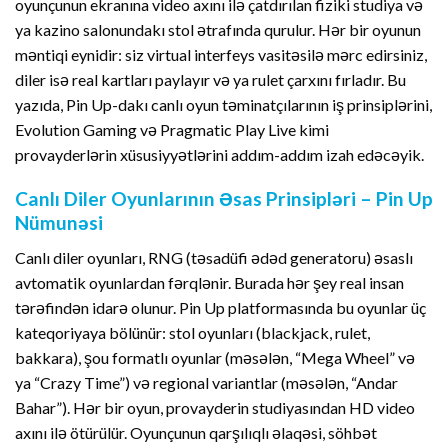
oyunçunun ekranına video axını ilə çatdırılan fiziki studiya və
ya kazino salonundakı stol ətrafında qurulur. Hər bir oyunun
məntiqi eynidir: siz virtual interfeys vasitəsilə mərc edirsiniz,
diler isə real kartları paylayır və ya rulet çarxını fırladır. Bu
yazıda, Pin Up-dakı canlı oyun təminatçılarının iş prinsiplərini,
Evolution Gaming və Pragmatic Play Live kimi
provayderlərin xüsusiyyətlərini addım-addım izah edəcəyik.
Canlı Diler Oyunlarının Əsas Prinsipləri – Pin Up
Nümunəsi
Canlı diler oyunları, RNG (təsadüfi ədəd generatoru) əsaslı
avtomatik oyunlardan fərqlənir. Burada hər şey real insan
tərəfindən idarə olunur. Pin Up platformasında bu oyunlar üç
kateqoriyaya bölünür: stol oyunları (blackjack, rulet,
bakkara), şou formatlı oyunlar (məsələn, “Mega Wheel” və
ya “Crazy Time”) və regional variantlar (məsələn, “Andar
Bahar”). Hər bir oyun, provayderin studiyasından HD video
axını ilə ötürülür. Oyunçunun qarşılıqlı əlaqəsi, söhbət