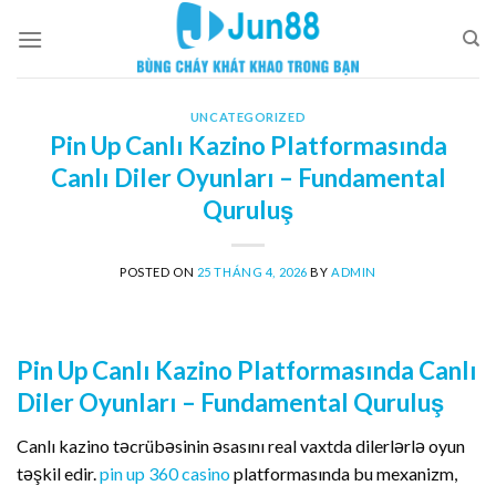
Skip
to
content
UNCATEGORIZED
Pin Up Canlı Kazino Platformasında
Canlı Diler Oyunları – Fundamental
Quruluş
POSTED ON
25 THÁNG 4, 2026
BY
ADMIN
Pin Up Canlı Kazino Platformasında Canlı
Diler Oyunları – Fundamental Quruluş
Canlı kazino təcrübəsinin əsasını real vaxtda dilerlərlə oyun
təşkil edir.
pin up 360 casino
platformasında bu mexanizm,