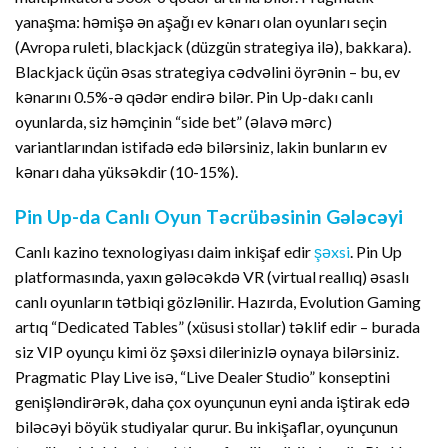
yanaşma: həmişə ən aşağı ev kənarı olan oyunları seçin
(Avropa ruleti, blackjack (düzgün strategiya ilə), bakkara).
Blackjack üçün əsas strategiya cədvəlini öyrənin – bu, ev
kənarını 0.5%-ə qədər endirə bilər. Pin Up-dakı canlı
oyunlarda, siz həmçinin “side bet” (əlavə mərc)
variantlarından istifadə edə bilərsiniz, lakin bunların ev
kənarı daha yüksəkdir (10-15%).
Pin Up-da Canlı Oyun Təcrübəsinin Gələcəyi
Canlı kazino texnologiyası daim inkişaf edir
şəxsi
. Pin Up
platformasında, yaxın gələcəkdə VR (virtual reallıq) əsaslı
canlı oyunların tətbiqi gözlənilir. Hazırda, Evolution Gaming
artıq “Dedicated Tables” (xüsusi stollar) təklif edir – burada
siz VIP oyunçu kimi öz şəxsi dilerinizlə oynaya bilərsiniz.
Pragmatic Play Live isə, “Live Dealer Studio” konseptini
genişləndirərək, daha çox oyunçunun eyni anda iştirak edə
biləcəyi böyük studiyalar qurur. Bu inkişaflar, oyunçunun