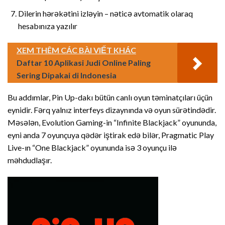
Dilerin hərəkətini izləyin – nəticə avtomatik olaraq
hesabınıza yazılır
XEM THÊM CÁC BÀI VIẾT KHÁC
Daftar 10 Aplikasi Judi Online Paling
Sering Dipakai di Indonesia
Bu addımlar, Pin Up-dakı bütün canlı oyun təminatçıları üçün
eynidir. Fərq yalnız interfeys dizaynında və oyun sürətindədir.
Məsələn, Evolution Gaming-in “Infinite Blackjack” oyununda,
eyni anda 7 oyunçuya qədər iştirak edə bilər, Pragmatic Play
Live-ın “One Blackjack” oyununda isə 3 oyunçu ilə
məhdudlaşır.