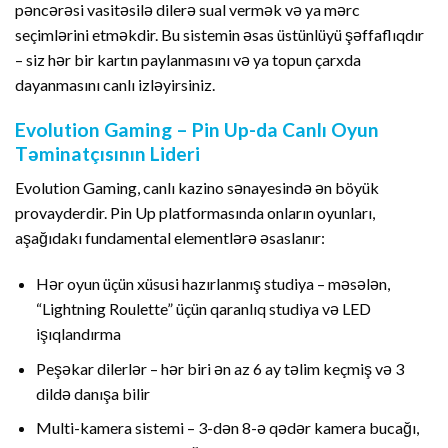
pəncərəsi vasitəsilə dilerə sual vermək və ya mərc
seçimlərini etməkdir. Bu sistemin əsas üstünlüyü şəffaflıqdır
– siz hər bir kartın paylanmasını və ya topun çarxda
dayanmasını canlı izləyirsiniz.
Evolution Gaming – Pin Up-da Canlı Oyun
Təminatçısının Lideri
Evolution Gaming, canlı kazino sənayesində ən böyük
provayderdir. Pin Up platformasında onların oyunları,
aşağıdakı fundamental elementlərə əsaslanır:
Hər oyun üçün xüsusi hazırlanmış studiya – məsələn,
“Lightning Roulette” üçün qaranlıq studiya və LED
işıqlandırma
Peşəkar dilerlər – hər biri ən az 6 ay təlim keçmiş və 3
dildə danışa bilir
Multi-kamera sistemi – 3-dən 8-ə qədər kamera bucağı,