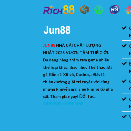
JUN88
NHÀ CÁI CHẤT LƯỢNG
NHẤT 2025 VƯƠN TẦM THẾ GIỚI.
Đa dạng hàng trăm tựa game nhiều
thể loại khác nhau như: Thể thao, Đá
gà, Bắn cá, Xổ số, Casino,... Đây là
thiên đường giải trí tuyệt vời cùng
những khuyến mãi siêu khủng từ nhà
Đối tác:
cái. Tham gia ngay!
OPEN88
-
OPEN88