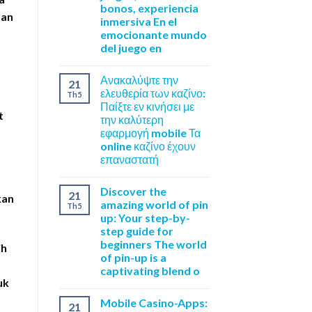
bonos, experiencia
dan
inmersiva En el
emocionante mundo
del juego en
Ανακαλύψτε την
21
ελευθερία των καζίνο:
Th5
Παίξτε εν κινήσει με
t
την καλύτερη
εφαρμογή mobile Τα
online καζίνο έχουν
επαναστατή
Discover the
21
kan
amazing world of pin
Th5
up: Your step-by-
step guide for
beginners The world
ih
of pin-up is a
captivating blend o
uk
Mobile Casino-Apps:
21