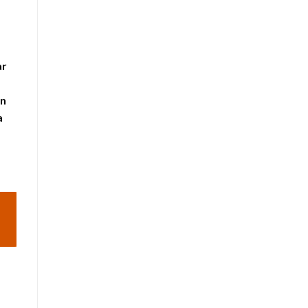
ar
in
a