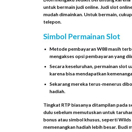
untuk bermain judi online. Judi slot on
mudah dimainkan. Untuk bermain, cukup
telepon.
Simbol Permainan Slot
Metode pembayaran W88 masih terbat
mengakses opsi pembayaran yang dii
Secara keseluruhan, permainan slot
karena bisa mendapatkan kemenanga
Sekarang mereka terus-menerus dib
hadiah.
Tingkat RTP biasanya ditampilan pada s
dulu sebelum memutuskan untuk taruhan d
bonus atau simbol khusus, seperti Wild
memenangkan hadiah lebih besar. Budi m