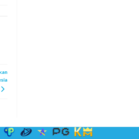
bkan
esia