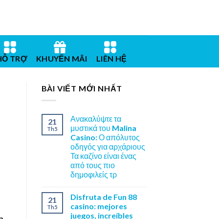
HỖ TRỢ
KHUYẾN MÃI
LIÊN HỆ
BÀI VIẾT MỚI NHẤT
Ανακαλύψτε τα
21
μυστικά του Malina
Th5
Casino: Ο απόλυτος
οδηγός για αρχάριους
Τα καζίνο είναι ένας
από τους πιο
δημοφιλείς τρ
Disfruta de Fun 88
21
casino: mejores
Th5
juegos, increíbles
a