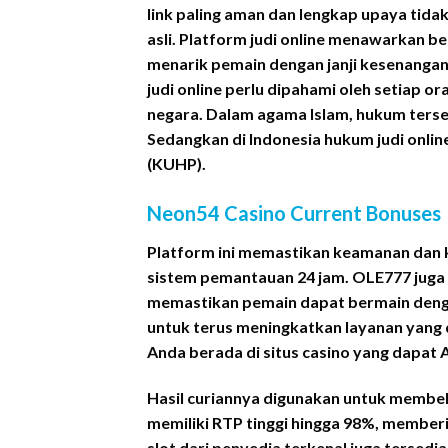
link paling aman dan lengkap upaya ti
asli. Platform judi online menawarkan b
menarik pemain dengan janji kesenanga
judi online perlu dipahami oleh setiap
negara. Dalam agama Islam, hukum terse
Sedangkan di Indonesia hukum judi onl
(KUHP).
Neon54 Casino Current Bonuses
Platform ini memastikan keamanan dan k
sistem pemantauan 24 jam. OLE777 juga
memastikan pemain dapat bermain denga
untuk terus meningkatkan layanan yang d
Anda berada di situs casino yang dapat
Hasil curiannya digunakan untuk membeli 
memiliki RTP tinggi hingga 98%, member
slot dari penyedia terkenal juga tersed