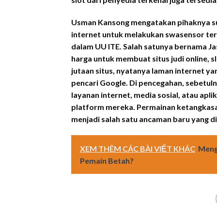
Usman Kansong mengatakan pihaknya sud
internet untuk melakukan swasensor ter
dalam UU ITE. Salah satunya bernama J
harga untuk membuat situs judi online, sl
jutaan situs, nyatanya laman internet ya
pencari Google. Di pencegahan, sebetuln
layanan internet, media sosial, atau apl
platform mereka. Permainan ketangkasan
menjadi salah satu ancaman baru yang d
XEM THÊM CÁC BÀI VIẾT KHÁC
Meng
Pemain Betah?