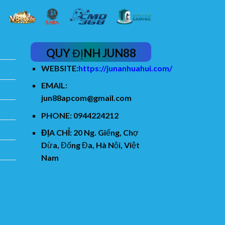
QUY ĐỊNH JUN88
WEBSITE
:
https://junanhuahui.com/
EMAIL
:
jun88apcom@gmail.com
PHONE
: 0944224212
ĐỊA CHỈ
:
20 Ng. Giếng, Chợ
Dừa, Đống Đa, Hà Nội, Việt
Nam