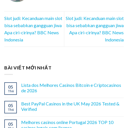
Slot judi: Kecanduan main slot
Slot judi: Kecanduan main slot
bisa sebabkan gangguan jiwa
bisa sebabkan gangguan jiwa
Apa ciri-cirinya? BBC News
Apa ciri-cirinya? BBC News
Indonesia
Indonesia
BÀI VIẾT MỚI NHẤT
Lista dos Melhores Casinos Bitcoin e Criptocasinos
05
de 2026
Th6
Best PayPal Casinos in the UK May 2026 Tested &
05
Verified
Th6
Melhores casinos online Portugal 2026 TOP 10
05
casinos legais com licença