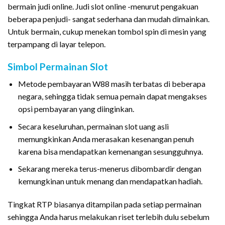
bermain judi online. Judi slot online -menurut pengakuan
beberapa penjudi- sangat sederhana dan mudah dimainkan.
Untuk bermain, cukup menekan tombol spin di mesin yang
terpampang di layar telepon.
Simbol Permainan Slot
Metode pembayaran W88 masih terbatas di beberapa
negara, sehingga tidak semua pemain dapat mengakses
opsi pembayaran yang diinginkan.
Secara keseluruhan, permainan slot uang asli
memungkinkan Anda merasakan kesenangan penuh
karena bisa mendapatkan kemenangan sesungguhnya.
Sekarang mereka terus-menerus dibombardir dengan
kemungkinan untuk menang dan mendapatkan hadiah.
Tingkat RTP biasanya ditampilan pada setiap permainan
sehingga Anda harus melakukan riset terlebih dulu sebelum