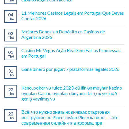
Th6
11 Melhores Casinos Legais em Portugal Que Deves
04
Contar 2026
Th6
Mejores Bonos sin Depósito en Casinos de
03
Argentina 2026
Th6
Casino Mr Vegas Ação Real Sem Falsas Promessas
01
em Portugal
Th6
Gana dinero por jugar: 7 plataformas legales 2026
31
Th5
Keno, poker və rulet: 2023-cü ilin ən məşhur kazino
22
oyunları Casino oyunları dünyanın bir çox yerində
Th5
geniş yayılmış və
Всё, что нужно знать новичкам: стартовая
22
инструкция по Pinco casino Pinco казино — это
Th5
современная онлайн-платформа, пре