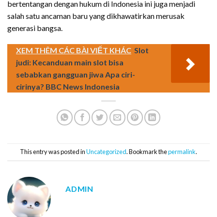
bertentangan dengan hukum di Indonesia ini juga menjadi
salah satu ancaman baru yang dikhawatirkan merusak
generasi bangsa.
XEM THÊM CÁC BÀI VIẾT KHÁC
Slot
judi: Kecanduan main slot bisa
sebabkan gangguan jiwa Apa ciri-
cirinya? BBC News Indonesia
This entry was posted in
Uncategorized
. Bookmark the
permalink
.
ADMIN