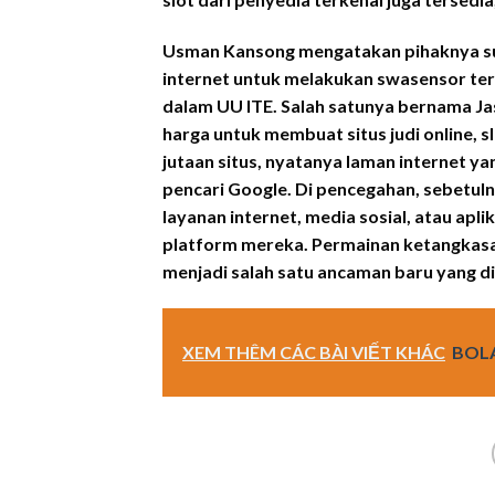
Usman Kansong mengatakan pihaknya sud
internet untuk melakukan swasensor ter
dalam UU ITE. Salah satunya bernama J
harga untuk membuat situs judi online, sl
jutaan situs, nyatanya laman internet ya
pencari Google. Di pencegahan, sebetuln
layanan internet, media sosial, atau apl
platform mereka. Permainan ketangkasan
menjadi salah satu ancaman baru yang d
XEM THÊM CÁC BÀI VIẾT KHÁC
BOLA