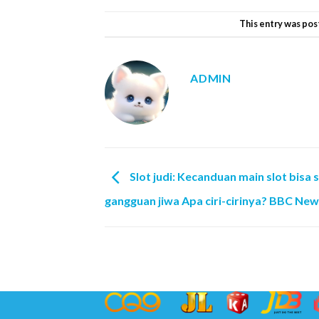
This entry was pos
ADMIN
Slot judi: Kecanduan main slot bisa
gangguan jiwa Apa ciri-cirinya? BBC New