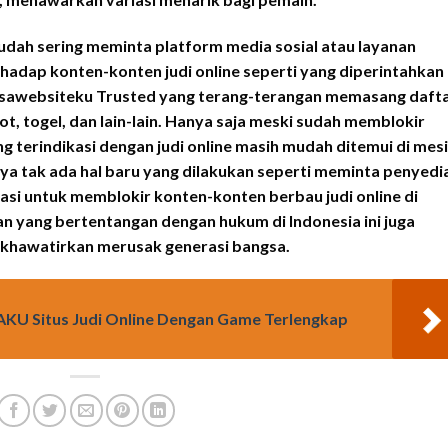
ah sering meminta platform media sosial atau layanan
hadap konten-konten judi online seperti yang diperintahkan
asawebsiteku Trusted yang terang-terangan memasang daft
ot, togel, dan lain-lain. Hanya saja meski sudah memblokir
ng terindikasi dengan judi online masih mudah ditemui di mes
ya tak ada hal baru yang dilakukan seperti meminta penyedi
ikasi untuk memblokir konten-konten berbau judi online di
 yang bertentangan dengan hukum di Indonesia ini juga
ikhawatirkan merusak generasi bangsa.
KU Situs Judi Online Dengan Game Terlengkap