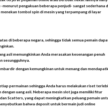
line -menurut pengakuan beberapa penjudi- sangat sederhana 
 menekan tombol spin di mesin yang terpampang di layar
as di beberapa negara, sehingga tidak semua pemain dapa
nginkan.
 uang asli memungkinkan Anda merasakan kesenangan penuh
n sesungguhnya.
ombardir dengan kemungkinan untuk menang dan mendapat
etiap permainan sehingga Anda harus melakukan riset terleb
engan uang asli. Neberapa mesin slot juga memiliki fitur
s dan Scatters, yang dapat meningkatkan peluang pemain unt
enyebutkan bahwa deposit untuk bermain judi online