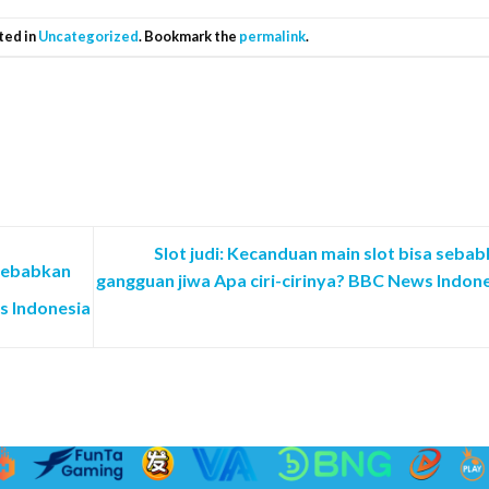
ted in
Uncategorized
. Bookmark the
permalink
.
Slot judi: Kecanduan main slot bisa seba
 sebabkan
gangguan jiwa Apa ciri-cirinya? BBC News Indon
s Indonesia