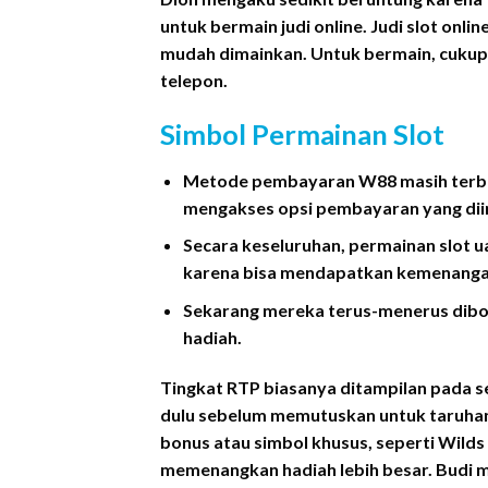
untuk bermain judi online. Judi slot on
mudah dimainkan. Untuk bermain, cukup
telepon.
Simbol Permainan Slot
Metode pembayaran W88 masih terbat
mengakses opsi pembayaran yang dii
Secara keseluruhan, permainan slot
karena bisa mendapatkan kemenanga
Sekarang mereka terus-menerus dib
hadiah.
Tingkat RTP biasanya ditampilan pada s
dulu sebelum memutuskan untuk taruhan d
bonus atau simbol khusus, seperti Wild
memenangkan hadiah lebih besar. Budi m