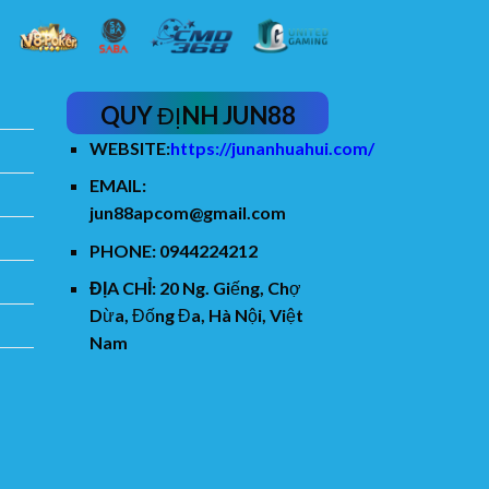
QUY ĐỊNH JUN88
WEBSITE
:
https://junanhuahui.com/
EMAIL
:
jun88apcom@gmail.com
PHONE
: 0944224212
ĐỊA CHỈ
:
20 Ng. Giếng, Chợ
Dừa, Đống Đa, Hà Nội, Việt
Nam