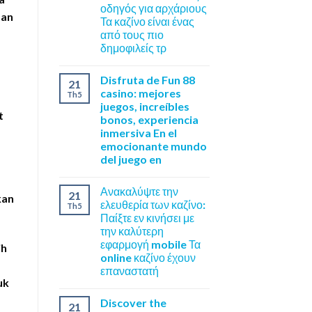
οδηγός για αρχάριους
dan
Τα καζίνο είναι ένας
από τους πιο
δημοφιλείς τρ
Disfruta de Fun 88
21
casino: mejores
Th5
juegos, increíbles
t
bonos, experiencia
inmersiva En el
emocionante mundo
del juego en
Ανακαλύψτε την
21
kan
ελευθερία των καζίνο:
Th5
Παίξτε εν κινήσει με
την καλύτερη
εφαρμογή mobile Τα
ih
online καζίνο έχουν
επαναστατή
uk
Discover the
21