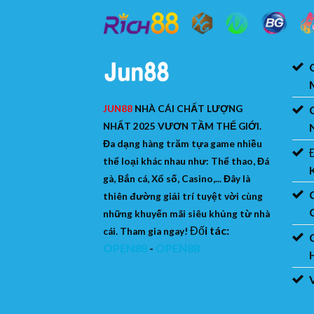
JUN88
NHÀ CÁI CHẤT LƯỢNG
NHẤT 2025 VƯƠN TẦM THẾ GIỚI.
Đa dạng hàng trăm tựa game nhiều
thể loại khác nhau như: Thể thao, Đá
gà, Bắn cá, Xổ số, Casino,... Đây là
thiên đường giải trí tuyệt vời cùng
những khuyến mãi siêu khủng từ nhà
Đối tác:
cái. Tham gia ngay!
OPEN88
-
OPEN88