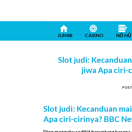
Skip
to
content
JUN88
CASINO
NỔ HŨ
Slot judi: Kecandua
jiwa Apa ciri
POS
Slot judi: Kecanduan ma
Apa ciri-cirinya? BBC N
Dion mengaku sedikit beruntung karena t