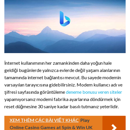
İnternet kullanımının her zamankinden daha yoğun hale
geldiği bugünlerde yalnızca evlerde değil yaşam alanlarının
tamamında internet bağlantısı mevcut. Bu sayede modemin
varsayılan tarayıcısına gidebilirsiniz. Modem kullanıcı adı ve
şifresi sayfasında görüntüleme
deneme bonusu veren siteler
yapamıyorsanız modemi fabrika ayarlarına döndürmek için
reset düğmesine 30 saniye kadar basılı tutmanız yeterlidir.
XEM THÊM CÁC BÀI VIẾT KHÁC
Play
Online Casino Games at Spin & Win UK