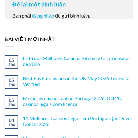
Để lại một bình luận
Bạn phải
đăng nhập
để gửi bình luận.
BÀI VIẾT MỚI NHẤT
Lista dos Melhores Casinos Bitcoin e Criptocasinos
05
de 2026
Th6
Best PayPal Casinos in the UK May 2026 Tested &
05
Verified
Th6
Melhores casinos online Portugal 2026 TOP 10
05
casinos legais com licença
Th6
11 Melhores Casinos Legais em Portugal Que Deves
04
Contar 2026
Th6