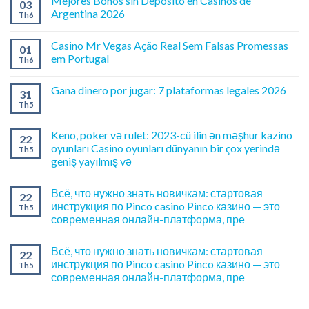
Mejores Bonos sin Depósito en Casinos de
03
Argentina 2026
Th6
Casino Mr Vegas Ação Real Sem Falsas Promessas
01
em Portugal
Th6
Gana dinero por jugar: 7 plataformas legales 2026
31
Th5
Keno, poker və rulet: 2023-cü ilin ən məşhur kazino
22
oyunları Casino oyunları dünyanın bir çox yerində
Th5
geniş yayılmış və
Всё, что нужно знать новичкам: стартовая
22
инструкция по Pinco casino Pinco казино — это
Th5
современная онлайн-платформа, пре
Всё, что нужно знать новичкам: стартовая
22
инструкция по Pinco casino Pinco казино — это
Th5
современная онлайн-платформа, пре