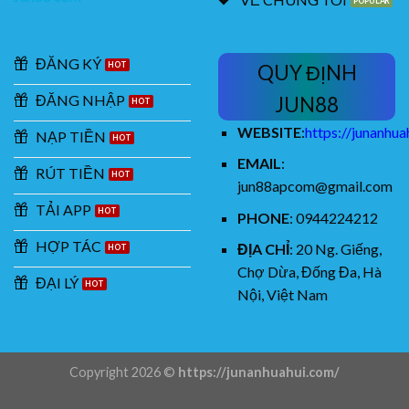
ĐĂNG KÝ
QUY ĐỊNH
ĐĂNG NHẬP
JUN88
WEBSITE
:
https://junanhu
NẠP TIỀN
EMAIL
:
RÚT TIỀN
jun88apcom@gmail.com
TẢI APP
PHONE
: 0944224212
HỢP TÁC
ĐỊA CHỈ
:
20 Ng. Giếng,
Chợ Dừa, Đống Đa, Hà
ĐẠI LÝ
Nội, Việt Nam
Copyright 2026 ©
https://junanhuahui.com/