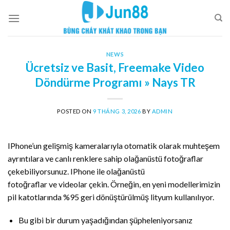
Skip
to
content
NEWS
Ücretsiz ve Basit, Freemake Video
Döndürme Programı » Nays TR
POSTED ON
9 THÁNG 3, 2026
BY
ADMIN
IPhone’un gelişmiş kameralarıyla otomatik olarak muhteşem
ayrıntılara ve canlı renklere sahip olağanüstü fotoğraflar
çekebiliyorsunuz. IPhone ile olağanüstü
fotoğraflar ve videolar çekin. Örneğin, en yeni modellerimizin
pil katotlarında %95 geri dönüştürülmüş lityum kullanılıyor.
Bu gibi bir durum yaşadığından şüpheleniyorsanız