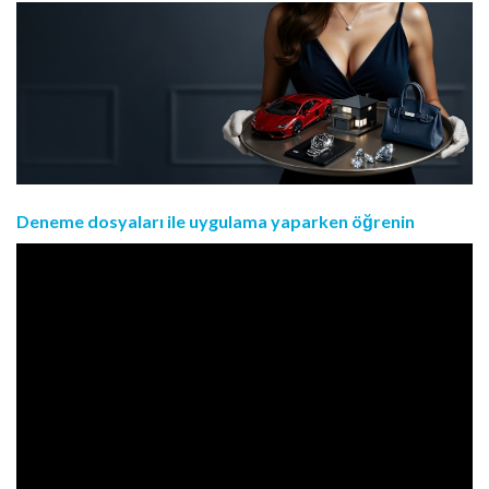
Deneme dosyaları ile uygulama yaparken öğrenin