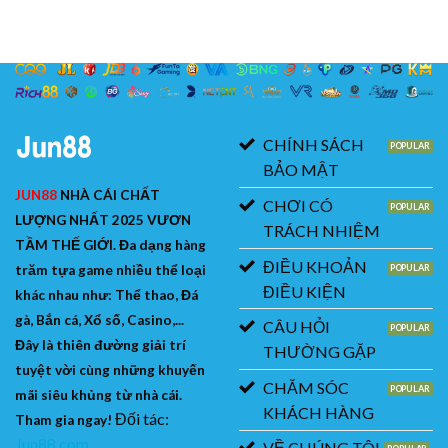
CHÍNH SÁCH
BẢO MẬT
JUN88
NHÀ CÁI CHẤT
CHƠI CÓ
LƯỢNG NHẤT 2025 VƯƠN
TRÁCH NHIỆM
TẦM THẾ GIỚI. Đa dạng hàng
ĐIỀU KHOẢN
trăm tựa game nhiều thể loại
ĐIỀU KIỆN
khác nhau như: Thể thao, Đá
gà, Bắn cá, Xổ số, Casino,...
CÂU HỎI
Đây là thiên đường giải trí
THƯỜNG GẶP
tuyệt vời cùng những khuyến
CHĂM SÓC
mãi siêu khủng từ nhà cái.
KHÁCH HÀNG
Đối tác:
Tham gia ngay!
Jun88 com
VỀ CHÚNG TÔI