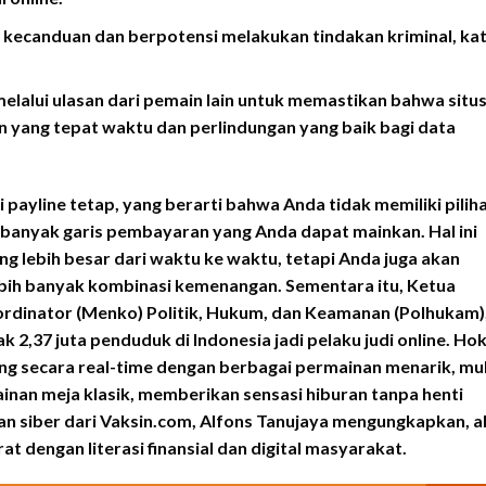
kecanduan dan berpotensi melakukan tindakan kriminal, ka
s melalui ulasan dari pemain lain untuk memastikan bahwa situ
 yang tepat waktu dan perlindungan yang baik bagi data
i payline tetap, yang berarti bahwa Anda tidak memiliki pilih
 banyak garis pembayaran yang Anda dapat mainkan. Hal ini
 lebih besar dari waktu ke waktu, tetapi Anda juga akan
bih banyak kombinasi kemenangan. Sementara itu, Ketua
oordinator (Menko) Politik, Hukum, dan Keamanan (Polhukam)
2,37 juta penduduk di Indonesia jadi pelaku judi online. Hok
g secara real-time dengan berbagai permainan menarik, mul
ainan meja klasik, memberikan sensasi hiburan tanpa henti
 siber dari Vaksin.com, Alfons Tanujaya mengungkapkan, a
t dengan literasi finansial dan digital masyarakat.