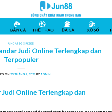
BẮN CÁ
THỂ THAO
ĐÁ GÀ
XỔ SỐ
UNCATEGORIZED
andar Judi Online Terlengkap dan
Terpopuler
TED ON
23 THÁNG 4, 2026
BY
ADMIN
 Judi Online Terlengkap dan
 mendasari seperti depresi atau kecemasan, perasaan nega