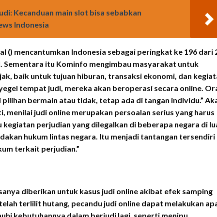
judi: Kecanduan main slot bisa sebabkan
News Indonesia
nal () mencantumkan Indonesia sebagai peringkat ke 196 dari 
dil. Sementara itu Kominfo mengimbau masyarakat untuk
ak, baik untuk tujuan hiburan, transaksi ekonomi, dan kegia
yegel tempat judi, mereka akan beroperasi secara online. Or
i pilihan bermain atau tidak, tetap ada di tangan individu.” Ak
, menilai judi online merupakan persoalan serius yang harus
u kegiatan perjudian yang dilegalkan di beberapa negara di lu
akan hukum lintas negara. Itu menjadi tantangan tersendiri
m terkait perjudian.”
asanya diberikan untuk kasus judi online akibat efek samping
telah terlilit hutang, pecandu judi online dapat melakukan ap
i kebutuhannya dalam berjudi lagi, seperti menipu,