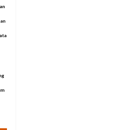
kan
aan
ata
ng
kum