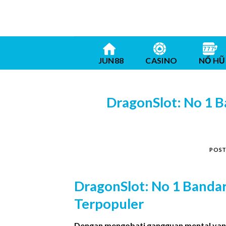
Skip
to
content
JUN88
CASINO
NỔ HŨ
DragonSlot: No 1 B
POS
DragonSlot: No 1 Bandar
Terpopuler
Dengan mengobati gangguan mental yang