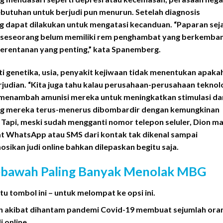
butuhan untuk berjudi pun menurun. Setelah diagnosis
ng dapat dilakukan untuk mengatasi kecanduan. “Paparan sej
 seseorang belum memiliki rem penghambat yang berkemba
kerentanan yang penting,” kata Spanemberg.
 genetika, usia, penyakit kejiwaan tidak menentukan apaka
udian. “Kita juga tahu kalau perusahaan-perusahaan teknol
menambah amunisi mereka untuk meningkatkan stimulasi da
ang mereka terus-menerus dibombardir dengan kemungkinan
api, meski sudah mengganti nomor telepon seluler, Dion ma
lewat WhatsApp atau SMS dari kontak tak dikenal sampai
ikan judi online bahkan dilepaskan begitu saja.
bawah Paling Banyak Menolak MBG
satu tombol ini – untuk melompat ke opsi ini.
n akibat dihantam pandemi Covid-19 membuat sejumlah ora
i online.