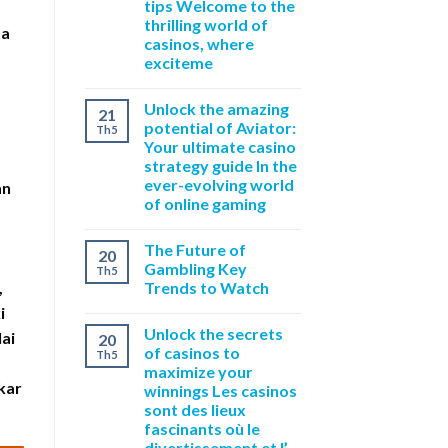
tips Welcome to the
thrilling world of
ta
casinos, where
exciteme
s
Unlock the amazing
21
potential of Aviator:
Th5
Your ultimate casino
strategy guide In the
ever-evolving world
an
of online gaming
The Future of
20
Gambling Key
Th5
Trends to Watch
,
i
Unlock the secrets
ai
20
of casinos to
Th5
maximize your
kar
winnings Les casinos
sont des lieux
fascinants où le
divertissement et l’