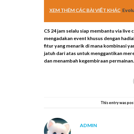
XEM THÊM CÁC BÀI VIẾT KHÁC
Evolu
CS 24 jam selalu siap membantu via live 
mengadakan event khusus dengan hadiah l
fitur yang menarik di mana kombinasi ya
jatuh dari atas untuk menggantikan mer
dan menambah kegembiraan permainan
This entry was pos
ADMIN